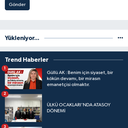
Gönder
Yükleniyor...
Trend Haberler
1
Güllü AK : Benim için siyaset, bir
kökün devamı, bir mirasın
emanetçisi olmaktır.
2
ÜLKÜ OCAKLARI'NDA ATASOY
DÖNEMİ
3