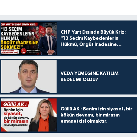
CHP Yurt Dışında Büyük Kriz:
"13 Seçim Kaybedenlerin
Hükmü, Örgüt İradesine
Sökmez!
VEDA YEMEĞİNE KATILIM
BEDEL Mİ OLDU?
Güllü AK : Benim için siyaset, bir
kökün devamı, bir mirasın
emanetçisi olmaktır.