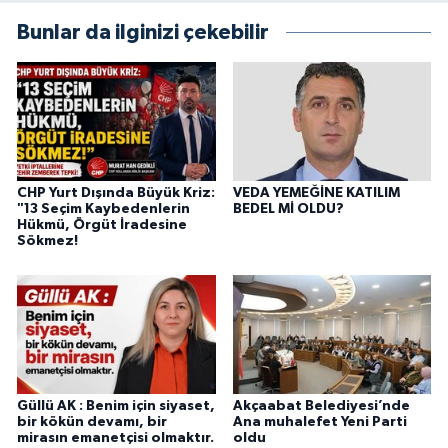
Bunlar da ilginizi çekebilir
CHP Yurt Dışında Büyük Kriz:
VEDA YEMEĞİNE KATILIM
"13 Seçim Kaybedenlerin
BEDEL Mİ OLDU?
Hükmü, Örgüt İradesine
Sökmez!
Güllü AK : Benim için siyaset,
Akçaabat Belediyesi’nde
bir kökün devamı, bir
Ana muhalefet Yeni Parti
mirasın emanetçisi olmaktır.
oldu