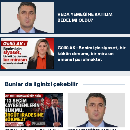
VEDA YEMEĞİNE KATILIM
BEDEL Mİ OLDU?
Güllü AK : Benim için siyaset, bir
kökün devamı, bir mirasın
emanetçisi olmaktır.
Bunlar da ilginizi çekebilir