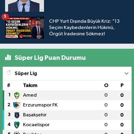
5
CHP Yurt Dışında Büyük Kriz: "13
Seçim Kaybedenlerin Hükmü,
Örgüt İradesine Sökmez!
Süper Lig Puan Durumu
Süper Lig
#
Takım
O
P
1
Amed
0
0
2
Erzurumspor FK
0
0
3
Başakşehir
0
0
4
Kocaelispor
0
0