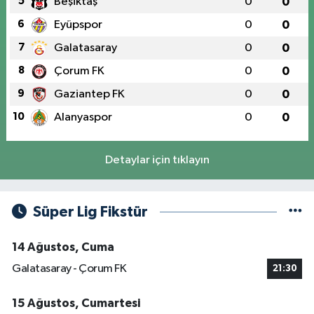
5
Beşiktaş
0
0
6
Eyüpspor
0
0
7
Galatasaray
0
0
8
Çorum FK
0
0
9
Gaziantep FK
0
0
10
Alanyaspor
0
0
Detaylar için tıklayın
Süper Lig Fikstür
14 Ağustos, Cuma
Galatasaray - Çorum FK
21:30
15 Ağustos, Cumartesi