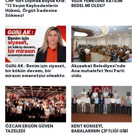
CHP Yurt Dışında Büyük Kriz:
VEDA YEMEĞİNE KATILIM
"13 Seçim Kaybedenlerin
BEDEL Mİ OLDU?
Hükmü, Örgüt İradesine
Sökmez!
Güllü AK : Benim için siyaset,
Akçaabat Belediyesi’nde
bir kökün devamı, bir
Ana muhalefet Yeni Parti
mirasın emanetçisi olmaktır.
oldu
ÖZCAN ERGÜN GÜVEN
KENT KONSEYİ,
TAZELEDİ
BABALARININ ÇİFTLİĞİ GİBİ