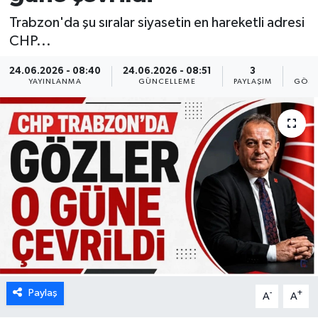
Trabzon'da şu sıralar siyasetin en hareketli adresi
CHP...
24.06.2026 - 08:40
24.06.2026 - 08:51
3
8
YAYINLANMA
GÜNCELLEME
PAYLAŞIM
GÖST
Paylaş
-
+
A
A