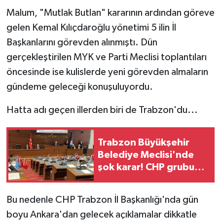
Malum, "Mutlak Butlan" kararının ardından göreve
gelen Kemal Kılıçdaroğlu yönetimi 5 ilin İl
Başkanlarını görevden alınmıştı. Dün
gerçekleştirilen MYK ve Parti Meclisi toplantıları
öncesinde ise kulislerde yeni görevden almaların
gündeme geleceği konuşuluyordu.
Hatta adı geçen illerden biri de Trabzon'du...
Trabzon Büyükşehir
Belediye Meclisi'nde
şok karar! CHP grubu
salonu terk etti!
Bu nedenle CHP Trabzon İl Başkanlığı'nda gün
boyu Ankara'dan gelecek açıklamalar dikkatle