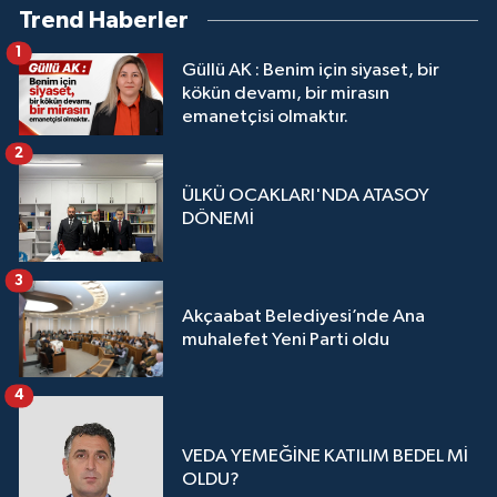
Trend Haberler
1
Güllü AK : Benim için siyaset, bir
kökün devamı, bir mirasın
emanetçisi olmaktır.
2
ÜLKÜ OCAKLARI'NDA ATASOY
DÖNEMİ
3
Akçaabat Belediyesi’nde Ana
muhalefet Yeni Parti oldu
4
VEDA YEMEĞİNE KATILIM BEDEL Mİ
OLDU?