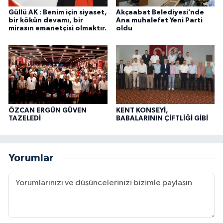
Güllü AK : Benim için siyaset,
Akçaabat Belediyesi’nde
bir kökün devamı, bir
Ana muhalefet Yeni Parti
mirasın emanetçisi olmaktır.
oldu
ÖZCAN ERGÜN GÜVEN
KENT KONSEYİ,
TAZELEDİ
BABALARININ ÇİFTLİĞİ GİBİ
Yorumlar