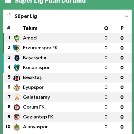
Süper Lig Puan Durumu
Süper Lig
#
Takım
O
P
1
Amed
0
0
2
Erzurumspor FK
0
0
3
Başakşehir
0
0
4
Kocaelispor
0
0
5
Beşiktaş
0
0
6
Eyüpspor
0
0
7
Galatasaray
0
0
8
Çorum FK
0
0
9
Gaziantep FK
0
0
10
Alanyaspor
0
0