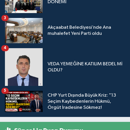
DÖNEMİ
3
Akçaabat Belediyesi’nde Ana
muhalefet Yeni Parti oldu
4
VEDA YEMEĞİNE KATILIM BEDEL Mİ
OLDU?
5
CHP Yurt Dışında Büyük Kriz: "13
Seçim Kaybedenlerin Hükmü,
Örgüt İradesine Sökmez!