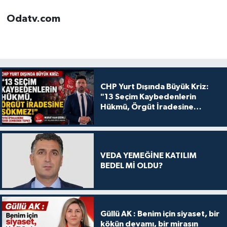
Odatv.com
CHP Yurt Dışında Büyük Kriz:
"13 Seçim Kaybedenlerin
Hükmü, Örgüt İradesine
Sökmez!
VEDA YEMEĞİNE KATILIM
BEDEL Mİ OLDU?
Güllü AK : Benim için siyaset, bir
kökün devamı, bir mirasın