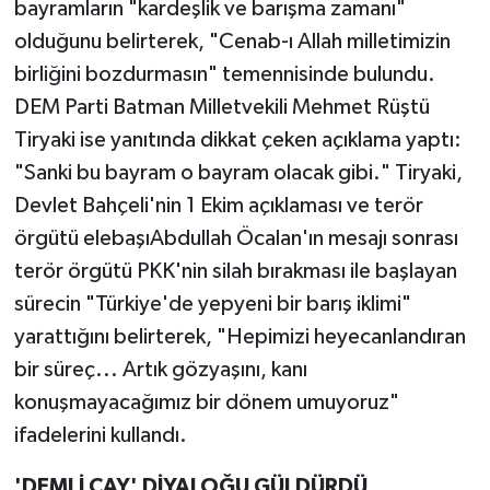
bayramların "kardeşlik ve barışma zamanı"
olduğunu belirterek, "Cenab-ı Allah milletimizin
birliğini bozdurmasın" temennisinde bulundu.
DEM Parti Batman Milletvekili Mehmet Rüştü
Tiryaki ise yanıtında dikkat çeken açıklama yaptı:
"Sanki bu bayram o bayram olacak gibi." Tiryaki,
Devlet Bahçeli'nin 1 Ekim açıklaması ve terör
örgütü elebaşıAbdullah Öcalan'ın mesajı sonrası
terör örgütü PKK'nin silah bırakması ile başlayan
sürecin "Türkiye'de yepyeni bir barış iklimi"
yarattığını belirterek, "Hepimizi heyecanlandıran
bir süreç... Artık gözyaşını, kanı
konuşmayacağımız bir dönem umuyoruz"
ifadelerini kullandı.
'DEMLİ ÇAY' DİYALOĞU GÜLDÜRDÜ