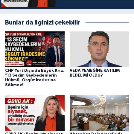
Bunlar da ilginizi çekebilir
CHP Yurt Dışında Büyük Kriz:
VEDA YEMEĞİNE KATILIM
"13 Seçim Kaybedenlerin
BEDEL Mİ OLDU?
Hükmü, Örgüt İradesine
Sökmez!