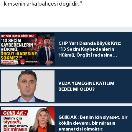
kimsenin arka bahçesi değildir.”
CHP Yurt Dışında Büyük Kriz:
"13 Seçim Kaybedenlerin
Hükmü, Örgüt İradesine
Sökmez!
VEDA YEMEĞİNE KATILIM
BEDEL Mİ OLDU?
Güllü AK : Benim için siyaset, bir
kökün devamı, bir mirasın
emanetçisi olmaktır.