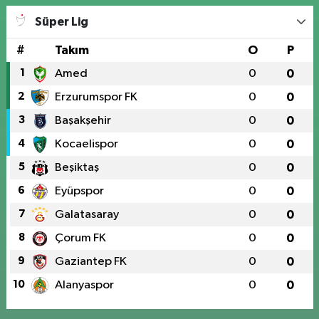
Süper Lig
#
Takım
O
P
1
Amed
0
0
2
Erzurumspor FK
0
0
3
Başakşehir
0
0
4
Kocaelispor
0
0
5
Beşiktaş
0
0
6
Eyüpspor
0
0
7
Galatasaray
0
0
8
Çorum FK
0
0
9
Gaziantep FK
0
0
10
Alanyaspor
0
0