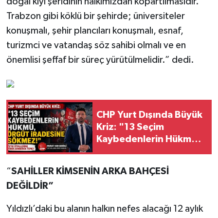
doğal kıyı şeridinin halkımızdan kopartılmasıdır.
Trabzon gibi köklü bir şehirde; üniversiteler
konuşmalı, şehir plancıları konuşmalı, esnaf,
turizmci ve vatandaş söz sahibi olmalı ve en
önemlisi şeffaf bir süreç yürütülmelidir.” dedi.
CHP Yurt Dışında Büyük
Kriz: "13 Seçim
Kaybedenlerin Hükmü,
Örgüt İradesine
Sökmez!
“
SAHİLLER KİMSENİN ARKA BAHÇESİ
DEĞİLDİR”
Yıldızlı’daki bu alanın halkın nefes alacağı 12 aylık