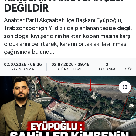
DEĞİLDİR
Anahtar Parti Akçaabat İlçe Başkanı Eyüpoğlu,
Trabzonspor için Yıldızlı'da planlanan tesise değil,
son doğal kıyı şeridinin halktan koparılmasına karşı
olduklarını belirterek, kararın ortak akılla alınması
çağrısında bulundu.
02.07.2026 - 09:36
02.07.2026 - 09:46
2
8
YAYINLANMA
GÜNCELLEME
PAYLAŞIM
GÖST