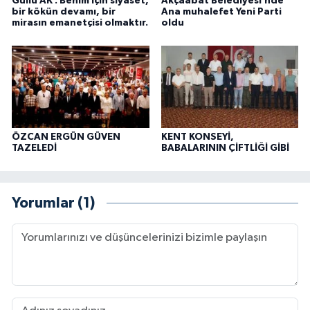
Güllü AK : Benim için siyaset,
Akçaabat Belediyesi’nde
bir kökün devamı, bir
Ana muhalefet Yeni Parti
mirasın emanetçisi olmaktır.
oldu
ÖZCAN ERGÜN GÜVEN
KENT KONSEYİ,
TAZELEDİ
BABALARININ ÇİFTLİĞİ GİBİ
Yorumlar (1)