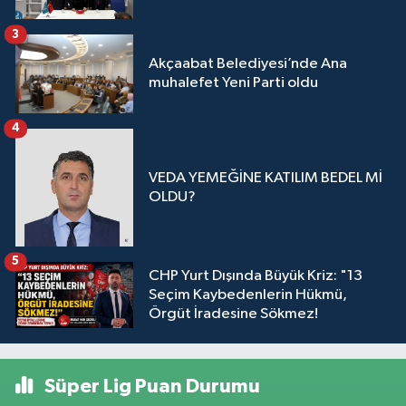
3
Akçaabat Belediyesi’nde Ana
muhalefet Yeni Parti oldu
4
VEDA YEMEĞİNE KATILIM BEDEL Mİ
OLDU?
5
CHP Yurt Dışında Büyük Kriz: "13
Seçim Kaybedenlerin Hükmü,
Örgüt İradesine Sökmez!
Süper Lig Puan Durumu