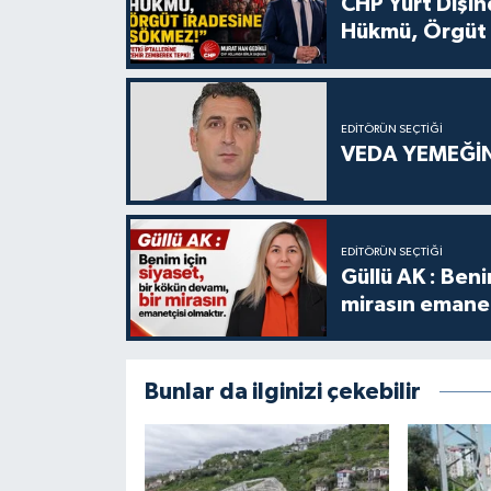
CHP Yurt Dışın
Hükmü, Örgüt 
EDITÖRÜN SEÇTIĞI
VEDA YEMEĞİN
EDITÖRÜN SEÇTIĞI
Güllü AK : Beni
mirasın emanet
Bunlar da ilginizi çekebilir