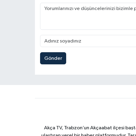
Gönder
Akça TV, Trabzon’un Akçaabat ilçesi başt
ulaştıran yerel bir haber platformudur. Tar