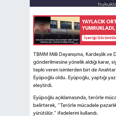
YAYLACIK ORT
YUMRUKLADI, 
İçeriği Görüntül
TBMM Milli Dayanışma, Kardeşlik ve D
gönderilmesine yönelik aldığı karar, si
tepki veren isimlerden biri de Anahta
Eyüpoğlu oldu. Eyüpoğlu, yaptığı yazıl
eleştirdi.
Eyüpoğlu açıklamasında, terörle müca
belirterek, “Terörle mücadele pazarlıkl
yürütülür.” ifadelerini kullandı.