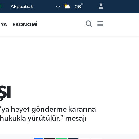
°
Akçaabat
26
18
32
YA
EKONOMİ
38
03
14
ŞI
ı’ya heyet gönderme kararına
e hukukla yürütülür.” mesajı