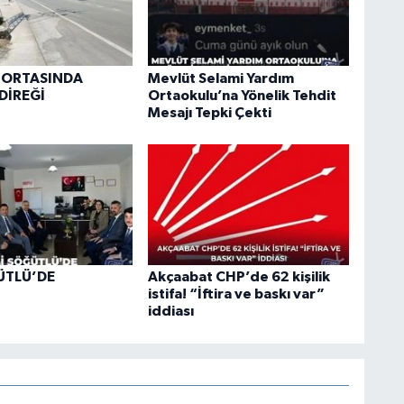
 ORTASINDA
Mevlüt Selami Yardım
DİREĞİ
Ortaokulu’na Yönelik Tehdit
Mesajı Tepki Çekti
ÜTLÜ’DE
Akçaabat CHP’de 62 kişilik
istifa! “İftira ve baskı var”
iddiası