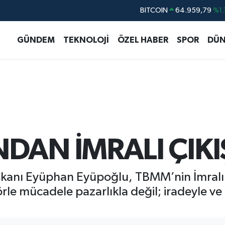
DOLAR
47,7436
%0.
EURO
55,2510
%0.
GÜNDEM
TEKNOLOJİ
ÖZEL HABER
SPOR
DÜN
STERLİN
64,4811
%0.
GRAM ALTIN
6660.55
%0.
BİST100
13.779
%-
AN İMRALI ÇIKI
aşkanı Eyüphan Eyüpoğlu, TBMM’nin İmral
rörle mücadele pazarlıkla değil; iradeyle v