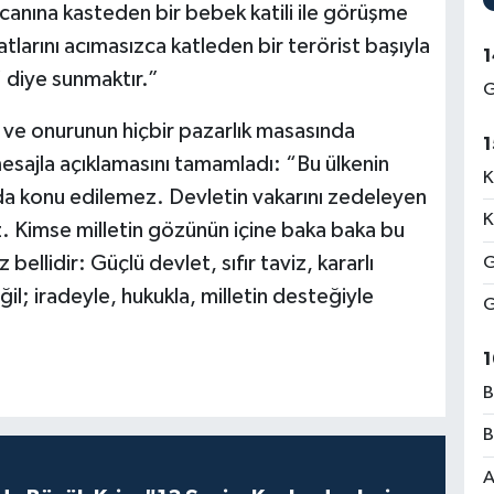
n canına kasteden bir bebek katili ile görüşme
tlarını acımasızca katleden bir terörist başıyla
1
 diye sunmaktır.”
G
ği ve onurunun hiçbir pazarlık masasında
1
esajla açıklamasını tamamladı: “Bu ülkenin
K
ada konu edilemez. Devletin vakarını zedeleyen
K
z. Kimse milletin gözünün içine baka baka bu
ellidir: Güçlü devlet, sıfır taviz, kararlı
G
il; iradeyle, hukukla, milletin desteğiyle
G
1
B
B
A