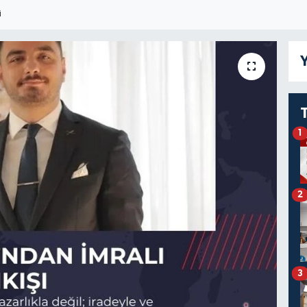
I
Y
1
2
3