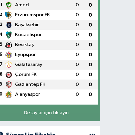
1
Amed
0
0
2
Erzurumspor FK
0
0
3
Başakşehir
0
0
4
Kocaelispor
0
0
5
Beşiktaş
0
0
6
Eyüpspor
0
0
7
Galatasaray
0
0
8
Çorum FK
0
0
9
Gaziantep FK
0
0
0
Alanyaspor
0
0
Detaylar için tıklayın