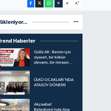
-
+
A
A
ükleniyor...
Trend Haberler
Güllü AK : Benim için
siyaset, bir kökün
devamı, bir mirasın
emanetçisi olmaktır.
ÜLKÜ OCAKLARI'NDA
ATASOY DÖNEMİ
Akçaabat
Belediyesi’nde Ana