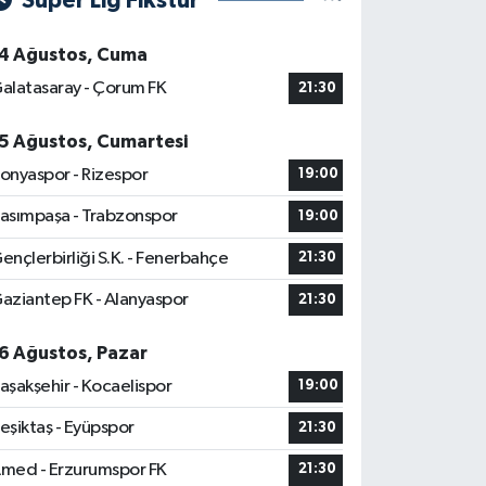
Süper Lig Fikstür
4 Ağustos, Cuma
alatasaray - Çorum FK
21:30
5 Ağustos, Cumartesi
onyaspor - Rizespor
19:00
asımpaşa - Trabzonspor
19:00
ençlerbirliği S.K. - Fenerbahçe
21:30
aziantep FK - Alanyaspor
21:30
6 Ağustos, Pazar
aşakşehir - Kocaelispor
19:00
eşiktaş - Eyüpspor
21:30
med - Erzurumspor FK
21:30