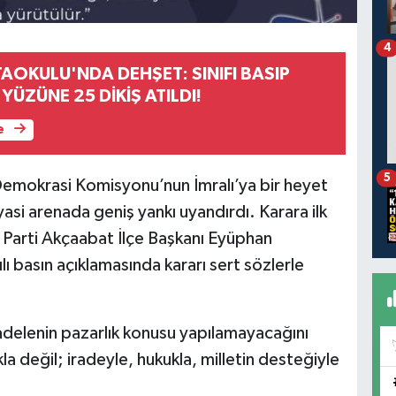
4
AOKULU'NDA DEHŞET: SINIFI BASIP
YÜZÜNE 25 DİKİŞ ATILDI!
e
5
emokrasi Komisyonu’nun İmralı’ya bir heyet
yasi arenada geniş yankı uyandırdı. Karara ilk
r Parti Akçaabat İlçe Başkanı Eyüphan
ı basın açıklamasında kararı sert sözlerle
delenin pazarlık konusu yapılamayacağını
a değil; iradeyle, hukukla, milletin desteğiyle