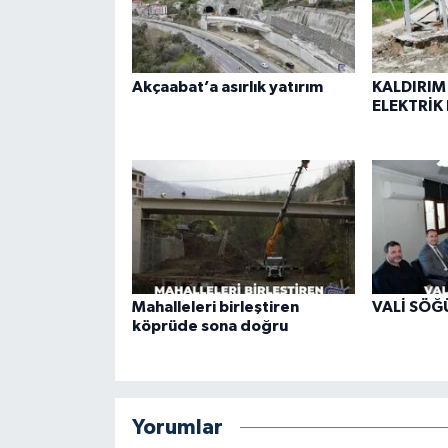
Akçaabat’a asırlık yatırım
KALDIRIM
ELEKTRİK 
Mahalleleri birleştiren
VALİ SÖĞ
köprüde sona doğru
Yorumlar