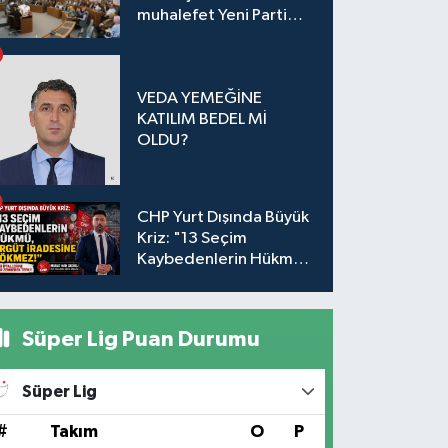
muhalefet Yeni Parti
oldu
VEDA YEMEĞİNE
KATILIM BEDEL Mİ
OLDU?
CHP Yurt Dışında Büyük
Kriz: "13 Seçim
Kaybedenlerin Hükmü,
Örgüt İradesine
Sökmez!
Süper Lig Puan Durumu
Süper Lig
#
Takım
O
P