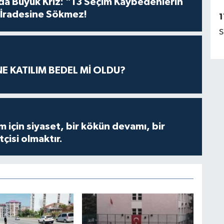
da Büyük Kriz: "13 Seçim Kaybedenlerin
İradesine Sökmez!
1
S
E KATILIM BEDEL Mİ OLDU?
m için siyaset, bir kökün devamı, bir
çisi olmaktır.