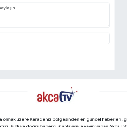
a olmak üzere Karadeniz bölgesinden en güncel haberleri, gel
afsız, hızlı ve doğru habercilik anlayışıyla yayın yapan Akça T