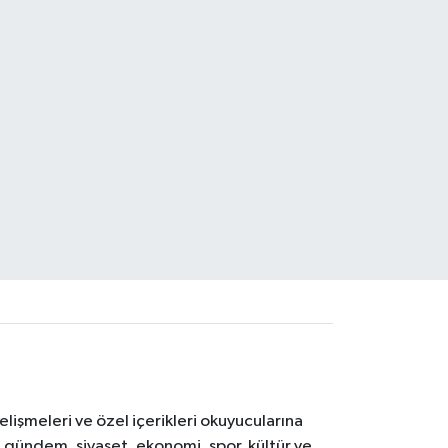
işmeleri ve özel içerikleri okuyucularına
V; gündem, siyaset, ekonomi, spor, kültür ve