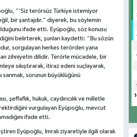
ğlu, “‘Siz terörsüz Türkiye istemiyor
il, bir şantajdır.” diyerek, bu söylemin
m olduğunu ifade etti. Eyüpoğlu, söz konusu
diğini belirterek, şunları kaydetti: “Bu sözün
dur, sorgulayan herkes terörden yana
an zihniyetin dilidir. Terörle mücadele, bir
mleye sıkıştırarak, itiraz edeni suçlayarak,
ını sanmak, sorunun büyüklüğünü
1
, şeffaflık, hukuk, caydırıcılık ve milletle
 gerektirdiğini vurgulayan Eyüpoğlu, mevcut
lamadığını ifade etti.
iren Eyüpoğlu, İmralı ziyaretiyle ilgili olarak