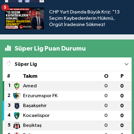
5
CHP Yurt Dışında Büyük Kriz: "13
Seçim Kaybedenlerin Hükmü,
Örgüt İradesine Sökmez!
Süper Lig Puan Durumu
Süper Lig
#
Takım
O
P
1
Amed
0
0
2
Erzurumspor FK
0
0
3
Başakşehir
0
0
4
Kocaelispor
0
0
5
Beşiktaş
0
0