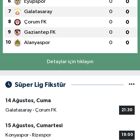
6
Eyüpspor
0
0
7
Galatasaray
0
0
8
Çorum FK
0
0
9
Gaziantep FK
0
0
10
Alanyaspor
0
0
Detaylar için tıklayın
Süper Lig Fikstür
14 Ağustos, Cuma
Galatasaray - Çorum FK
21:30
15 Ağustos, Cumartesi
Konyaspor - Rizespor
19:00