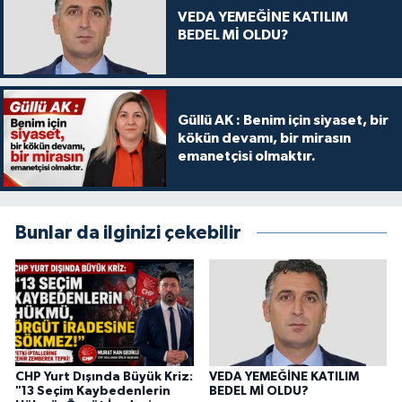
VEDA YEMEĞİNE KATILIM
BEDEL Mİ OLDU?
Güllü AK : Benim için siyaset, bir
kökün devamı, bir mirasın
emanetçisi olmaktır.
Bunlar da ilginizi çekebilir
CHP Yurt Dışında Büyük Kriz:
VEDA YEMEĞİNE KATILIM
"13 Seçim Kaybedenlerin
BEDEL Mİ OLDU?