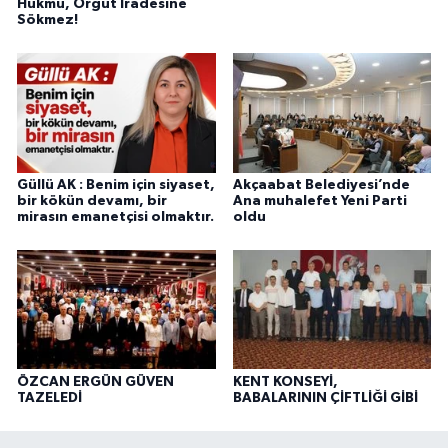
Hükmü, Örgüt İradesine
Sökmez!
Güllü AK : Benim için siyaset,
Akçaabat Belediyesi’nde
bir kökün devamı, bir
Ana muhalefet Yeni Parti
mirasın emanetçisi olmaktır.
oldu
ÖZCAN ERGÜN GÜVEN
KENT KONSEYİ,
TAZELEDİ
BABALARININ ÇİFTLİĞİ GİBİ