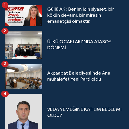
1
Güllü AK : Benim için siyaset, bir
kökün devamı, bir mirasın
emanetçisi olmaktır.
2
ÜLKÜ OCAKLARI'NDA ATASOY
DÖNEMİ
3
Akçaabat Belediyesi’nde Ana
muhalefet Yeni Parti oldu
4
VEDA YEMEĞİNE KATILIM BEDEL Mİ
OLDU?