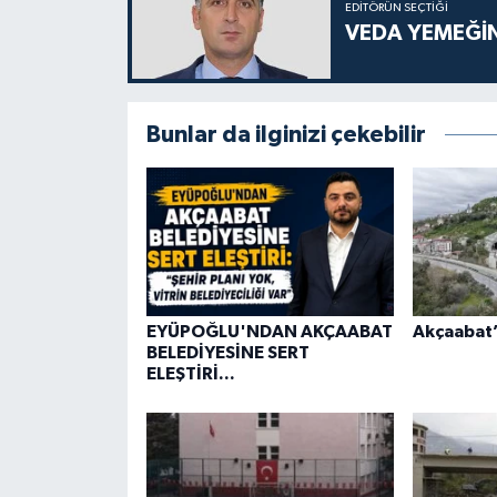
EDITÖRÜN SEÇTIĞI
VEDA YEMEĞİN
Bunlar da ilginizi çekebilir
EYÜPOĞLU'NDAN AKÇAABAT
Akçaabat’a
BELEDİYESİNE SERT
ELEŞTİRİ...