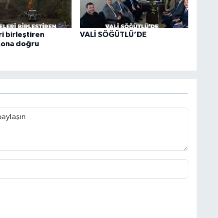
i birleştiren
VALİ SÖĞÜTLÜ’DE
sona doğru