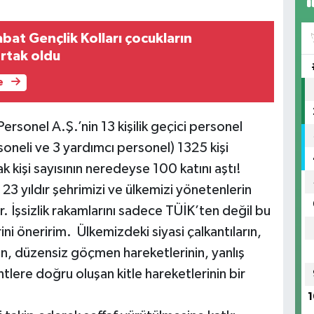
bat Gençlik Kolları çocukların
rtak oldu
e
ersonel A.Ş.’nin 13 kişilik geçici personel
soneli ve 3 yardımcı personel) 1325 kişi
 kişi sayısının neredeyse 100 katını aştı!
 yıldır şehrimizi ve ülkemizi yönetenlerin
. İşsizlik rakamlarını sadece TÜİK’ten değil bu
ni öneririm. Ülkemizdeki siyasi çalkantıların,
ın, düzensiz göçmen hareketlerinin, yanlış
tlere doğru oluşan kitle hareketlerinin bir
.
1