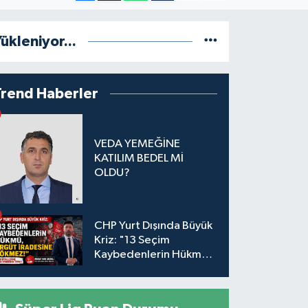
ükleniyor...
Trend Haberler
VEDA YEMEĞİNE
KATILIM BEDEL Mİ
OLDU?
CHP Yurt Dışında Büyük
Kriz: "13 Seçim
Kaybedenlerin Hükmü,
Örgüt İradesine
Sökmez!