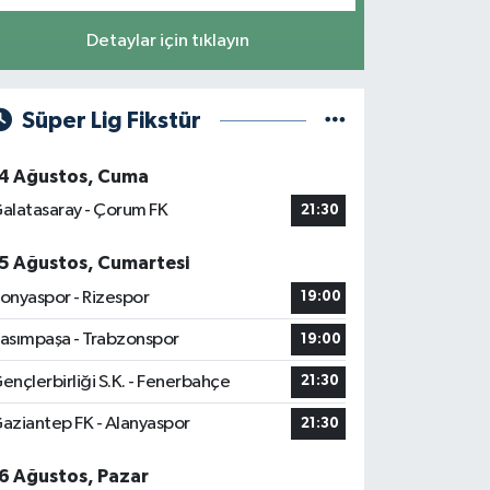
Detaylar için tıklayın
Süper Lig Fikstür
4 Ağustos, Cuma
alatasaray - Çorum FK
21:30
5 Ağustos, Cumartesi
onyaspor - Rizespor
19:00
asımpaşa - Trabzonspor
19:00
ençlerbirliği S.K. - Fenerbahçe
21:30
aziantep FK - Alanyaspor
21:30
6 Ağustos, Pazar