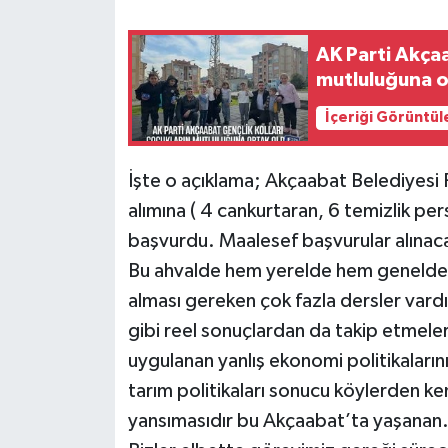
AK Parti Akçaa
mutluluğuna o
İçeriği Görüntül
İşte o açıklama; Akçaabat Belediyesi P
alımına ( 4 cankurtaran, 6 temizlik per
başvurdu. Maalesef başvurular alınacak
Bu ahvalde hem yerelde hem genelde 23
alması gereken çok fazla dersler vardır
gibi reel sonuçlardan da takip etmeleri
uygulanan yanlış ekonomi politikaların
tarım politikaları sonucu köylerden ken
yansımasıdır bu Akçaabat’ta yaşanan