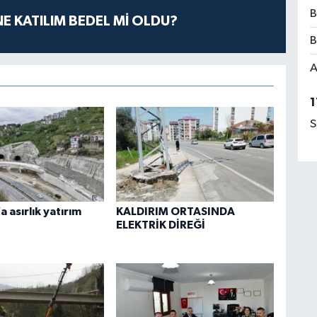
B
E KATILIM BEDEL Mİ OLDU?
B
A
1
S
 asırlık yatırım
KALDIRIM ORTASINDA
ELEKTRİK DİREĞİ