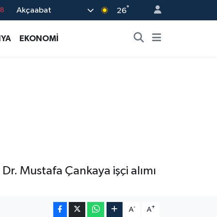
°
18
Akçaabat
26
18
YA
EKONOMİ
32
38
03
14
 Dr. Mustafa Çankaya işçi alımı
-
+
A
A