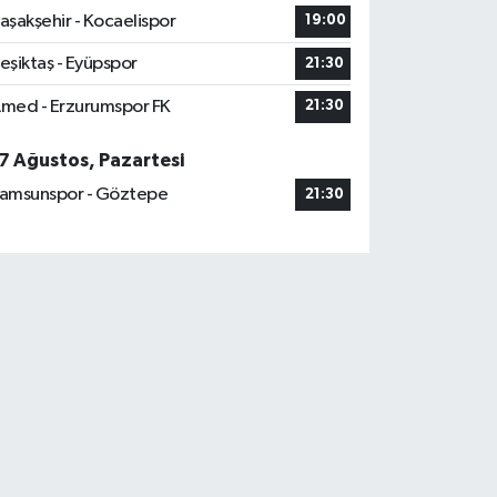
aşakşehir - Kocaelispor
19:00
eşiktaş - Eyüpspor
21:30
med - Erzurumspor FK
21:30
7 Ağustos, Pazartesi
amsunspor - Göztepe
21:30