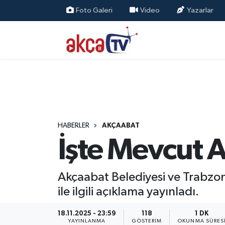
Foto Galeri
Video
Yazarlar
Trabzon Nöbetçi Eczaneler
Trabzon Hava Durumu
Trabzon Namaz Vakitleri
Trabzon Trafik Yoğunluk Haritası
HABERLER
AKÇAABAT
İşte Mevcut A
Süper Lig Puan Durumu ve Fikstür
Tüm Manşetler
Akçaabat Belediyesi ve Trabzon 
ile ilgili açıklama yayınladı.
Son Dakika Haberleri
18.11.2025 - 23:59
118
1 DK
Haber Arşivi
YAYINLANMA
GÖSTERIM
OKUNMA SÜRES