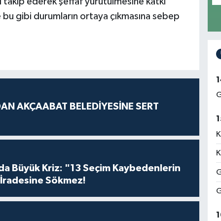
 takip ederek şeffaf yürütülmesine katkı
 bu gibi durumların ortaya çıkmasına sebep
1
G
AN AKÇAABAT BELEDİYESİNE SERT
1
K
K
da Büyük Kriz: "13 Seçim Kaybedenlerin
G
İradesine Sökmez!
G
1