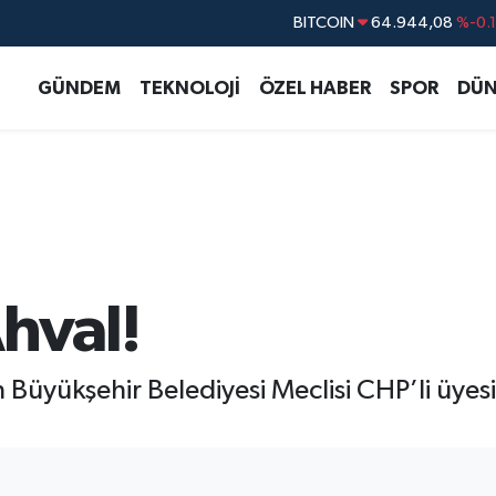
BITCOIN
64.944,08
%-0.
DOLAR
47,7436
%0.
GÜNDEM
TEKNOLOJİ
ÖZEL HABER
SPOR
DÜN
EURO
55,2510
%0.
STERLİN
64,4811
%0.
GRAM ALTIN
6660.55
%0.
BİST100
13.779
%-
hval!
Büyükşehir Belediyesi Meclisi CHP’li üyesi
I