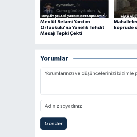
Mevlüt Selami Yardım
Mahalleler
Ortaokulu’na Yönelik Tehdit
köprüde 
Mesajı Tepki Çekti
Yorumlar
Gönder