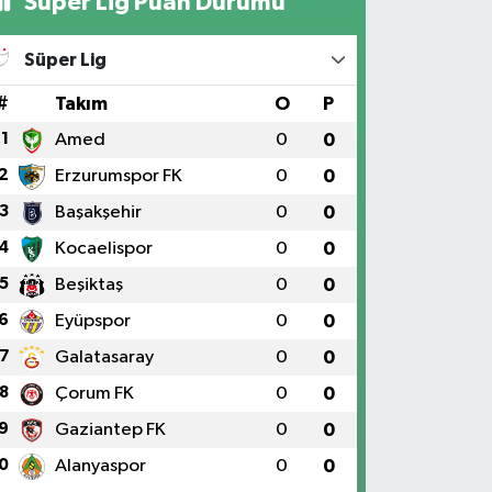
Süper Lig Puan Durumu
Süper Lig
#
Takım
O
P
1
Amed
0
0
2
Erzurumspor FK
0
0
3
Başakşehir
0
0
4
Kocaelispor
0
0
5
Beşiktaş
0
0
6
Eyüpspor
0
0
7
Galatasaray
0
0
8
Çorum FK
0
0
9
Gaziantep FK
0
0
0
Alanyaspor
0
0