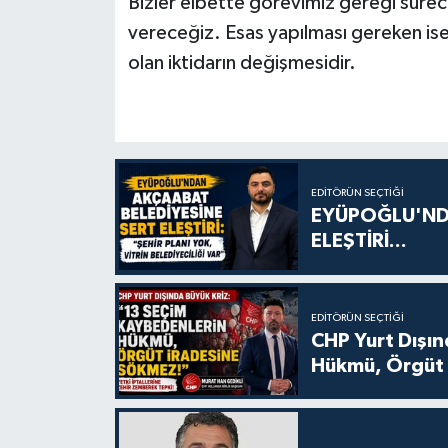
Bizler elbette görevimiz gereği süreci
vereceğiz. Esas yapılması gereken ise
olan iktidarın değişmesidir.
EDITÖRÜN SEÇTIĞI
EYÜPOĞLU'ND
ELEŞTİRİ...
EDITÖRÜN SEÇTIĞI
CHP Yurt Dışın
Hükmü, Örgüt 