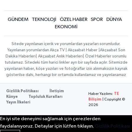
GÜNDEM
TEKNOLOJİ
ÖZEL HABER
SPOR
DÜNYA
EKONOMİ
Sitede yayınlanan içerik ve yorumlardan yazarları sorumludur.
Yayınlanan yorumlardan Akça TV | Akçaabat Haber |Akçaabat Son
Dakika Haberleri| Akçaabat Anlık Haberleri| Özel Haberler sorumlu
tutulamaz. Sitedeki tüm harici linkler ayrı bir sayfada açılır. Sitemizde
yayınlanan haber, köşe yazıları ve fotoğraflar izin alınmaksızın kaynak
gösterilse dahi, herhangi bir ortamda kullanılamaz ve yayınlanamaz
Gizlilik Politikası
İletişim
Haber Yazılımı:
TE
Künye
Topluluk Kuralları
Bilişim
| Copyright ©
Yayın İlkeleri
2026
En iyi site deneyimi sağlamak için çerezlerden
faydalanıyoruz. Detaylar için lütfen tıklayın.
Gizlilik Politikası