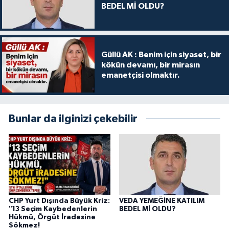
BEDEL Mİ OLDU?
Güllü AK : Benim için siyaset, bir
kökün devamı, bir mirasın
emanetçisi olmaktır.
Bunlar da ilginizi çekebilir
CHP Yurt Dışında Büyük Kriz:
VEDA YEMEĞİNE KATILIM
"13 Seçim Kaybedenlerin
BEDEL Mİ OLDU?
Hükmü, Örgüt İradesine
Sökmez!