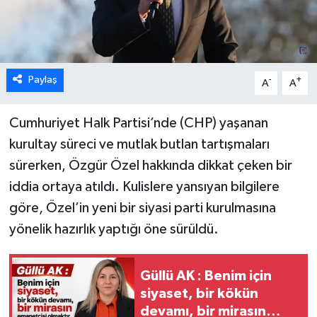
Paylaş
-
+
A
A
Cumhuriyet Halk Partisi’nde (CHP) yaşanan
kurultay süreci ve mutlak butlan tartışmaları
sürerken, Özgür Özel hakkında dikkat çeken bir
iddia ortaya atıldı. Kulislere yansıyan bilgilere
göre, Özel’in yeni bir siyasi parti kurulmasına
yönelik hazırlık yaptığı öne sürüldü.
Güllü AK : Benim için
siyaset, bir kökün
devamı, bir mirasın