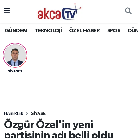
Trabzon Nöbetçi Eczaneler
GÜNDEM
TEKNOLOJİ
ÖZEL HABER
SPOR
DÜ
Trabzon Hava Durumu
Trabzon Namaz Vakitleri
Trabzon Trafik Yoğunluk Haritası
SİYASET
Süper Lig Puan Durumu ve Fikstür
Tüm Manşetler
HABERLER
SİYASET
Son Dakika Haberleri
Özgür Özel'in yeni
partisinin adı belli oldu
Haber Arşivi