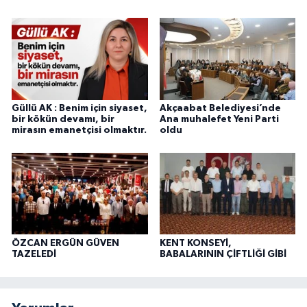
Güllü AK : Benim için siyaset,
Akçaabat Belediyesi’nde
bir kökün devamı, bir
Ana muhalefet Yeni Parti
mirasın emanetçisi olmaktır.
oldu
ÖZCAN ERGÜN GÜVEN
KENT KONSEYİ,
TAZELEDİ
BABALARININ ÇİFTLİĞİ GİBİ