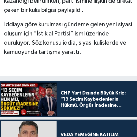
kazandığı belirtilirken, parti ismine ilişkin de dikkat
çeken bir kulis bilgisi paylaşıldı.
İddiaya göre kurulması gündeme gelen yeni siyasi
oluşum için “İstiklal Partisi” ismi üzerinde
duruluyor. Söz konusu iddia, siyasi kulislerde ve
kamuoyunda tartışma yarattı.
CHP Yurt Dışında Büyük Kriz:
"13 Seçim Kaybedenlerin
Hükmü, Örgüt İradesine
Sökmez!
VEDA YEMEĞİNE KATILIM