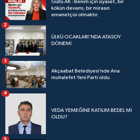
Güllü AK : Benim için siyaset, bir
kökün devamı, bir mirasın
emanetçisi olmaktır.
2
ÜLKÜ OCAKLARI'NDA ATASOY
DÖNEMİ
3
Akçaabat Belediyesi’nde Ana
muhalefet Yeni Parti oldu
4
VEDA YEMEĞİNE KATILIM BEDEL Mİ
OLDU?
5