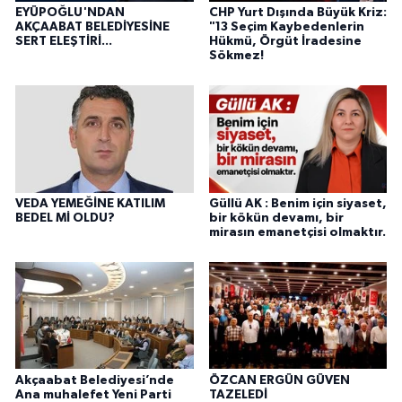
EYÜPOĞLU'NDAN
CHP Yurt Dışında Büyük Kriz:
AKÇAABAT BELEDİYESİNE
"13 Seçim Kaybedenlerin
SERT ELEŞTİRİ...
Hükmü, Örgüt İradesine
Sökmez!
VEDA YEMEĞİNE KATILIM
Güllü AK : Benim için siyaset,
BEDEL Mİ OLDU?
bir kökün devamı, bir
mirasın emanetçisi olmaktır.
Akçaabat Belediyesi’nde
ÖZCAN ERGÜN GÜVEN
Ana muhalefet Yeni Parti
TAZELEDİ