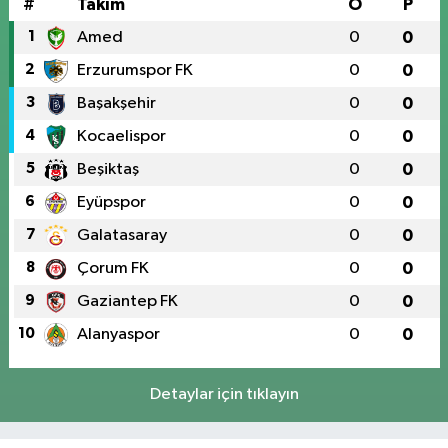
#
Takım
O
P
1
Amed
0
0
2
Erzurumspor FK
0
0
3
Başakşehir
0
0
4
Kocaelispor
0
0
5
Beşiktaş
0
0
6
Eyüpspor
0
0
7
Galatasaray
0
0
8
Çorum FK
0
0
9
Gaziantep FK
0
0
10
Alanyaspor
0
0
Detaylar için tıklayın