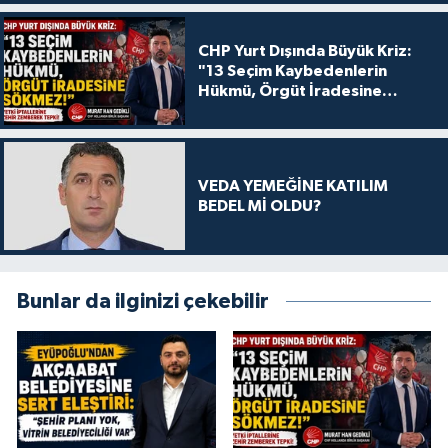
CHP Yurt Dışında Büyük Kriz:
"13 Seçim Kaybedenlerin
Hükmü, Örgüt İradesine
Sökmez!
VEDA YEMEĞİNE KATILIM
BEDEL Mİ OLDU?
Bunlar da ilginizi çekebilir