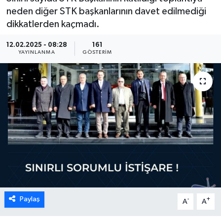
neden diğer STK başkanlarının davet edilmediği
dikkatlerden kaçmadı.
12.02.2025 - 08:28
161
YAYINLANMA
GÖSTERIM
Paylaş
-
+
A
A