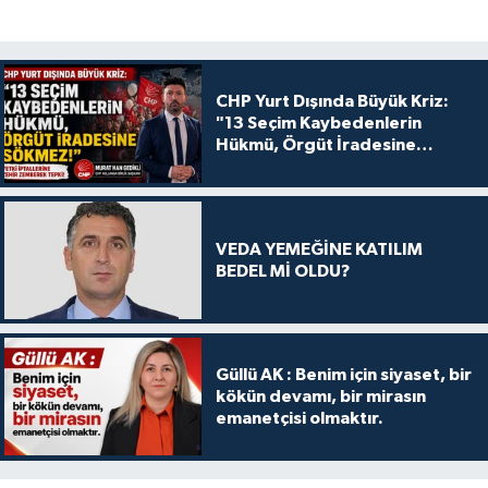
CHP Yurt Dışında Büyük Kriz:
"13 Seçim Kaybedenlerin
Hükmü, Örgüt İradesine
Sökmez!
VEDA YEMEĞİNE KATILIM
BEDEL Mİ OLDU?
Güllü AK : Benim için siyaset, bir
kökün devamı, bir mirasın
emanetçisi olmaktır.