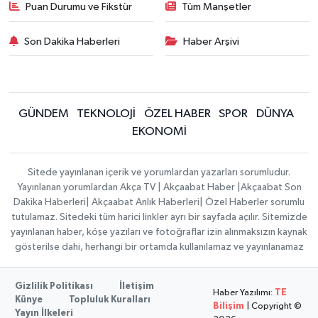
Puan Durumu ve Fikstür
Tüm Manşetler
Son Dakika Haberleri
Haber Arşivi
GÜNDEM
TEKNOLOJİ
ÖZEL HABER
SPOR
DÜNYA
EKONOMİ
Sitede yayınlanan içerik ve yorumlardan yazarları sorumludur.
Yayınlanan yorumlardan Akça TV | Akçaabat Haber |Akçaabat Son
Dakika Haberleri| Akçaabat Anlık Haberleri| Özel Haberler sorumlu
tutulamaz. Sitedeki tüm harici linkler ayrı bir sayfada açılır. Sitemizde
yayınlanan haber, köşe yazıları ve fotoğraflar izin alınmaksızın kaynak
gösterilse dahi, herhangi bir ortamda kullanılamaz ve yayınlanamaz
Gizlilik Politikası
İletişim
Haber Yazılımı:
TE
Künye
Topluluk Kuralları
Bilişim
| Copyright ©
Yayın İlkeleri