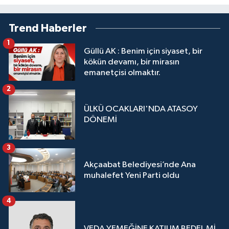
Trend Haberler
1
Güllü AK : Benim için siyaset, bir
kökün devamı, bir mirasın
emanetçisi olmaktır.
2
ÜLKÜ OCAKLARI'NDA ATASOY
DÖNEMİ
3
Akçaabat Belediyesi’nde Ana
muhalefet Yeni Parti oldu
4
VEDA YEMEĞİNE KATILIM BEDEL Mİ