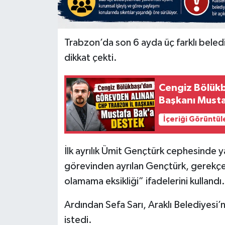
Trabzon’da son 6 ayda üç farklı beledi
dikkat çekti.
Cengiz Bölükb
Başkanı Musta
İçeriği Görüntül
İlk ayrılık Ümit Gençtürk cephesinde y
görevinden ayrılan Gençtürk, gerekçe o
olamama eksikliği” ifadelerini kullandı.
Ardından Sefa Sarı, Araklı Belediyesi’n
istedi.