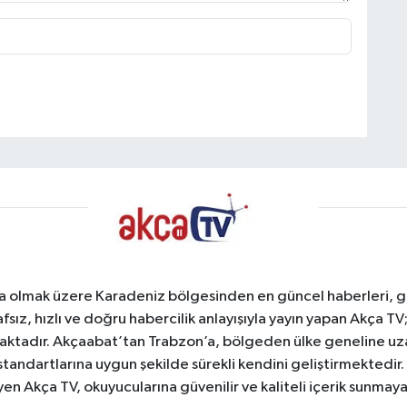
a olmak üzere Karadeniz bölgesinden en güncel haberleri, gel
afsız, hızlı ve doğru habercilik anlayışıyla yayın yapan Akça T
maktadır. Akçaabat’tan Trabzon’a, bölgeden ülke geneline uz
standartlarına uygun şekilde sürekli kendini geliştirmektedir
yen Akça TV, okuyucularına güvenilir ve kaliteli içerik sunma