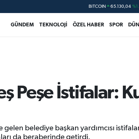
BITCOIN
65.130,04
%1
DOLAR
47,7436
%0.
GÜNDEM
TEKNOLOJİ
ÖZEL HABER
SPOR
DÜN
EURO
55,2510
%0.
STERLİN
64,4811
%0.
GRAM ALTIN
6648.99
%2.
BİST100
13.773
%-
 Peşe İstifalar: Ku
elen belediye başkan yardımcısı istifaları,
ları da beraberinde getirdi.