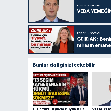
EDITÖRÜN SEÇTIĞI
VEDA YEMEĞİN
EDITÖRÜN SEÇTIĞI
Güllü AK : Beni
mirasın emanet
Bunlar da ilginizi çekebilir
CHP Yurt Dışında Büyük Kriz:
VEDA YEM