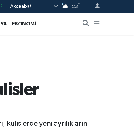
°
.2
Akçaabat
23
18
YA
EKONOMİ
32
38
59
19
lisler
 kulislerde yeni ayrılıkların