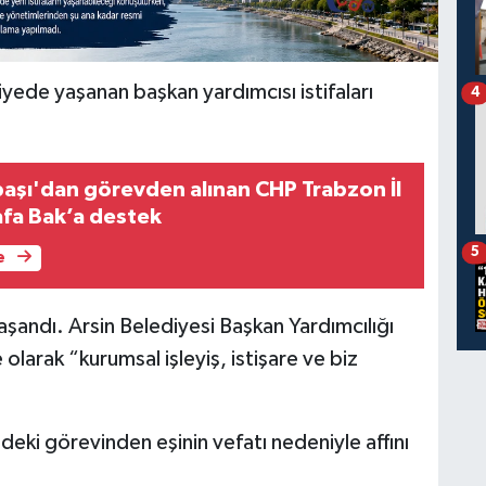
yede yaşanan başkan yardımcısı istifaları
4
aşı'dan görevden alınan CHP Trabzon İl
fa Bak’a destek
5
e
aşandı. Arsin Belediyesi Başkan Yardımcılığı
larak “kurumsal işleyiş, istişare ve biz
deki görevinden eşinin vefatı nedeniyle affını