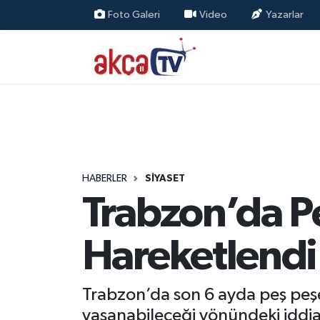
Foto Galeri
Video
Yazarlar
Trabzon Nöbetçi Eczaneler
Trabzon Hava Durumu
Trabzon Namaz Vakitleri
Trabzon Trafik Yoğunluk Haritası
HABERLER
SİYASET
Trabzon’da Peş
Süper Lig Puan Durumu ve Fikstür
Tüm Manşetler
Hareketlendi
Son Dakika Haberleri
Trabzon’da son 6 ayda peş peşe g
Haber Arşivi
yaşanabileceği yönündeki iddia