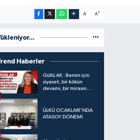
-
+
A
A
ükleniyor...
Trend Haberler
Güllü AK : Benim için
siyaset, bir kökün
devamı, bir mirasın
emanetçisi olmaktır.
ÜLKÜ OCAKLARI'NDA
ATASOY DÖNEMİ