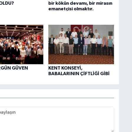
 OLDU?
bir kökün devamı, bir mirasın
emanetçisi olmaktır.
RGÜN GÜVEN
KENT KONSEYİ,
BABALARININ ÇİFTLİĞİ GİBİ