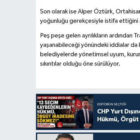
Son olarak ise Alper Öztürk, Ortahisar
yoğunluğu gerekçesiyle istifa ettiğini 
Peş peşe gelen ayrılıkların ardından Tra
yaşanabileceği yönündeki iddialar da 
belediyelerde yönetimsel uyum, kurum
sıkıntılar olduğu öne sürülüyor.
EDITÖRÜN SEÇTIĞI
CHP Yurt Dışın
Hükmü, Örgüt 