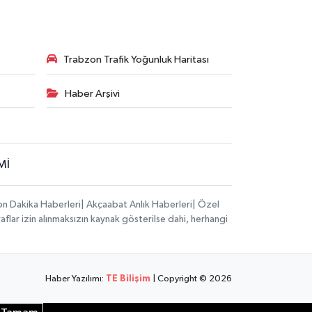
Trabzon Trafik Yoğunluk Haritası
Haber Arşivi
Mİ
on Dakika Haberleri| Akçaabat Anlık Haberleri| Özel
aflar izin alınmaksızın kaynak gösterilse dahi, herhangi
Haber Yazılımı:
TE Bilişim
| Copyright © 2026