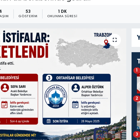
4
53
1 DK
LAŞIM
GÖSTERIM
OKUNMA SÜRESI
Y
1
2
3