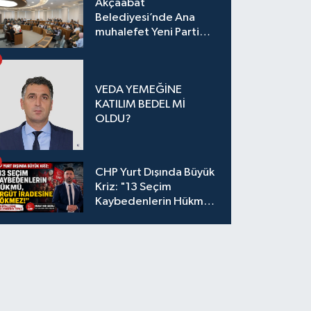
Akçaabat
Belediyesi’nde Ana
muhalefet Yeni Parti
oldu
VEDA YEMEĞİNE
KATILIM BEDEL Mİ
OLDU?
CHP Yurt Dışında Büyük
Kriz: "13 Seçim
Kaybedenlerin Hükmü,
Örgüt İradesine
Sökmez!