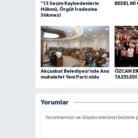
"13 Seçim Kaybedenlerin
BEDEL Mİ
Hükmü, Örgüt İradesine
Sökmez!
Akçaabat Belediyesi’nde Ana
ÖZCAN E
muhalefet Yeni Parti oldu
TAZELEDİ
Yorumlar