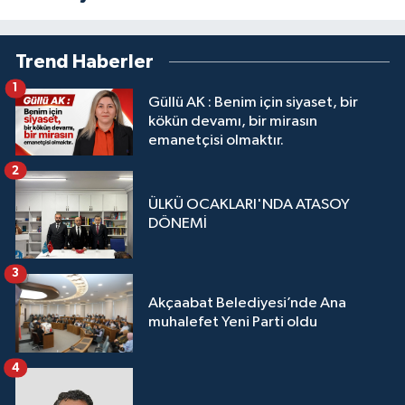
Trend Haberler
1
Güllü AK : Benim için siyaset, bir
kökün devamı, bir mirasın
emanetçisi olmaktır.
2
ÜLKÜ OCAKLARI'NDA ATASOY
DÖNEMİ
3
Akçaabat Belediyesi’nde Ana
muhalefet Yeni Parti oldu
4