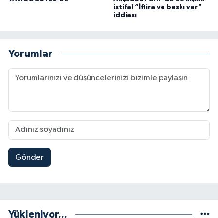
istifa! “İftira ve baskı var”
iddiası
Yorumlar
Gönder
Yükleniyor...