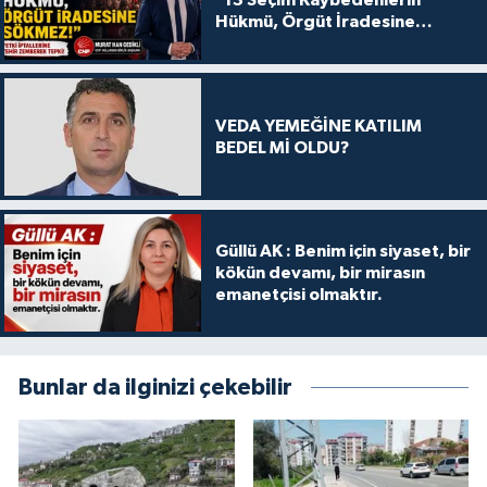
"13 Seçim Kaybedenlerin
Hükmü, Örgüt İradesine
Sökmez!
VEDA YEMEĞİNE KATILIM
BEDEL Mİ OLDU?
Güllü AK : Benim için siyaset, bir
kökün devamı, bir mirasın
emanetçisi olmaktır.
Bunlar da ilginizi çekebilir