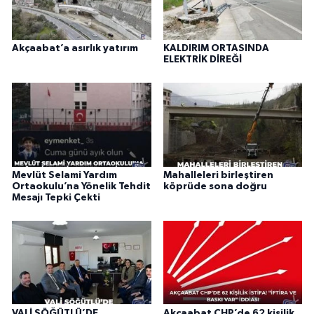
Akçaabat’a asırlık yatırım
KALDIRIM ORTASINDA
ELEKTRİK DİREĞİ
Mevlüt Selami Yardım
Mahalleleri birleştiren
Ortaokulu’na Yönelik Tehdit
köprüde sona doğru
Mesajı Tepki Çekti
VALİ SÖĞÜTLÜ’DE
Akçaabat CHP’de 62 kişilik