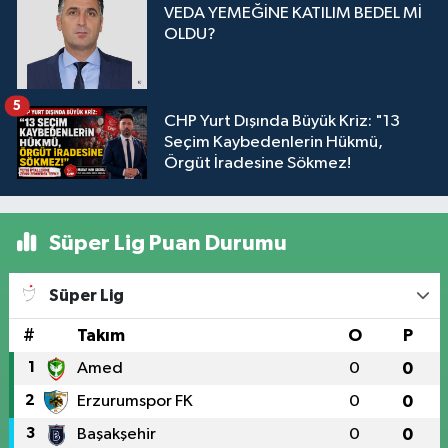
VEDA YEMEĞİNE KATILIM BEDEL Mİ
OLDU?
5
CHP Yurt Dışında Büyük Kriz: "13
Seçim Kaybedenlerin Hükmü,
Örgüt İradesine Sökmez!
Süper Lig Puan Durumu
Süper Lig
#
Takım
O
P
1
Amed
0
0
2
Erzurumspor FK
0
0
3
Başakşehir
0
0