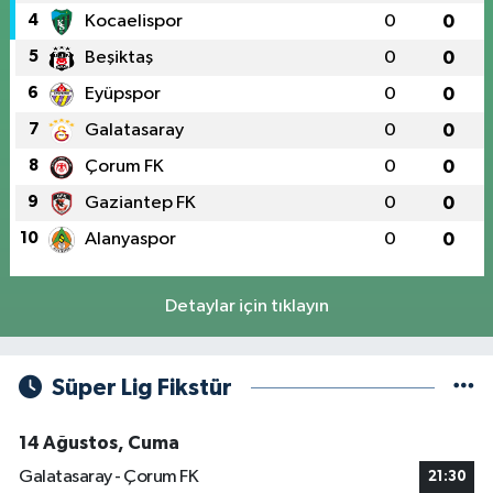
4
Kocaelispor
0
0
5
Beşiktaş
0
0
6
Eyüpspor
0
0
7
Galatasaray
0
0
8
Çorum FK
0
0
9
Gaziantep FK
0
0
10
Alanyaspor
0
0
Detaylar için tıklayın
Süper Lig Fikstür
14 Ağustos, Cuma
Galatasaray - Çorum FK
21:30