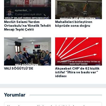
Mevlüt Selami Yardım
Mahalleleri birleştiren
Ortaokulu’na Yönelik Tehdit
köprüde sona doğru
Mesajı Tepki Çekti
VALİ SÖĞÜTLÜ’DE
Akçaabat CHP’de 62 kişilik
istifa! “İftira ve baskı var”
iddiası
Yorumlar