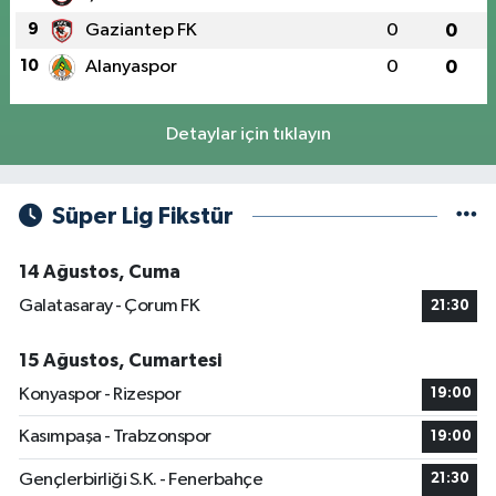
9
Gaziantep FK
0
0
10
Alanyaspor
0
0
Detaylar için tıklayın
Süper Lig Fikstür
14 Ağustos, Cuma
Galatasaray - Çorum FK
21:30
15 Ağustos, Cumartesi
Konyaspor - Rizespor
19:00
Kasımpaşa - Trabzonspor
19:00
Gençlerbirliği S.K. - Fenerbahçe
21:30