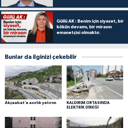
Güllü AK : Benim için siyaset, bir
kökün devamı, bir mirasın
emanetçisi olmaktır.
Bunlar da ilginizi çekebilir
Akçaabat’a asırlık yatırım
KALDIRIM ORTASINDA
ELEKTRİK DİREĞİ