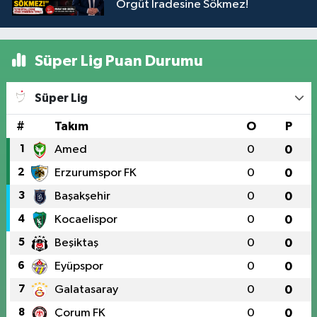
Örgüt İradesine Sökmez!
Süper Lig Puan Durumu
Süper Lig
#
Takım
O
P
1
Amed
0
0
2
Erzurumspor FK
0
0
3
Başakşehir
0
0
4
Kocaelispor
0
0
5
Beşiktaş
0
0
6
Eyüpspor
0
0
7
Galatasaray
0
0
8
Çorum FK
0
0