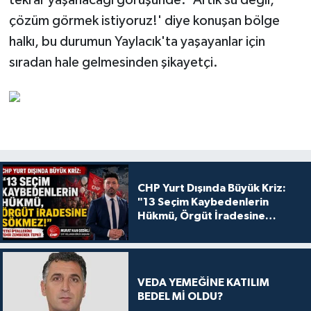
tekrar yaşanacağı görüşünde. 'Artık su değil,
çözüm görmek istiyoruz!' diye konuşan bölge
halkı, bu durumun Yaylacık'ta yaşayanlar için
sıradan hale gelmesinden şikayetçi.
CHP Yurt Dışında Büyük Kriz:
"13 Seçim Kaybedenlerin
Hükmü, Örgüt İradesine
Sökmez!
VEDA YEMEĞİNE KATILIM
BEDEL Mİ OLDU?