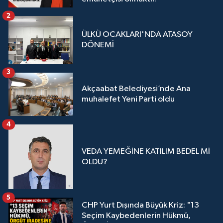
2
ÜLKÜ OCAKLARI'NDA ATASOY
DÖNEMİ
3
Akçaabat Belediyesi’nde Ana
muhalefet Yeni Parti oldu
4
VEDA YEMEĞİNE KATILIM BEDEL Mİ
OLDU?
5
CHP Yurt Dışında Büyük Kriz: "13
Seçim Kaybedenlerin Hükmü,