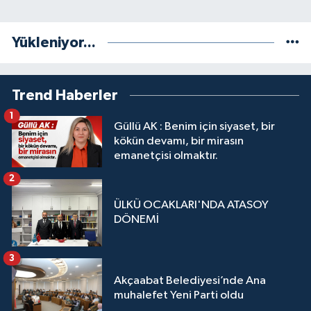
Yükleniyor...
Trend Haberler
1
Güllü AK : Benim için siyaset, bir
kökün devamı, bir mirasın
emanetçisi olmaktır.
2
ÜLKÜ OCAKLARI'NDA ATASOY
DÖNEMİ
3
Akçaabat Belediyesi’nde Ana
muhalefet Yeni Parti oldu