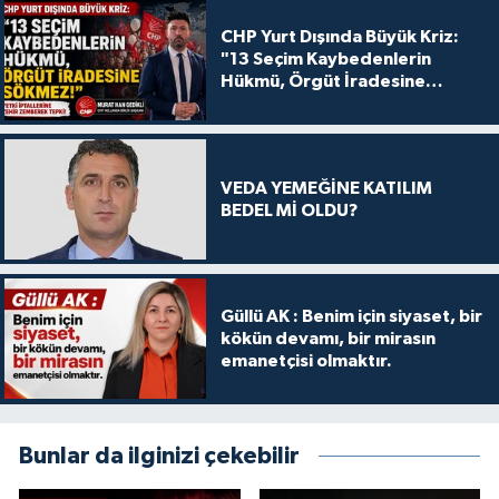
CHP Yurt Dışında Büyük Kriz:
"13 Seçim Kaybedenlerin
Hükmü, Örgüt İradesine
Sökmez!
VEDA YEMEĞİNE KATILIM
BEDEL Mİ OLDU?
Güllü AK : Benim için siyaset, bir
kökün devamı, bir mirasın
emanetçisi olmaktır.
Bunlar da ilginizi çekebilir