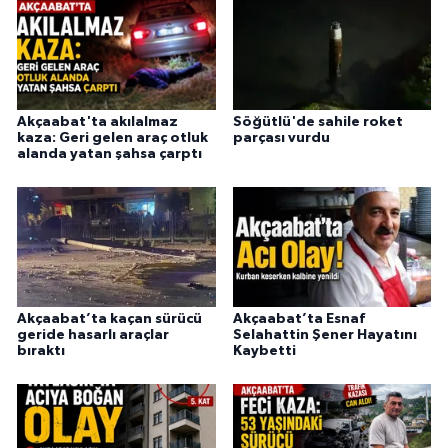
Akçaabat'ta akılalmaz
Söğütlü'de sahile roket
kaza: Geri gelen araç otluk
parçası vurdu
alanda yatan şahsa çarptı
Akçaabat’ta kaçan sürücü
Akçaabat’ta Esnaf
geride hasarlı araçlar
Selahattin Şener Hayatını
bıraktı
Kaybetti