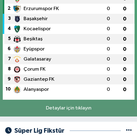
2
Erzurumspor FK
0
0
3
Başakşehir
0
0
4
Kocaelispor
0
0
5
Beşiktaş
0
0
6
Eyüpspor
0
0
7
Galatasaray
0
0
8
Çorum FK
0
0
9
Gaziantep FK
0
0
10
Alanyaspor
0
0
Detaylar için tıklayın
Süper Lig Fikstür