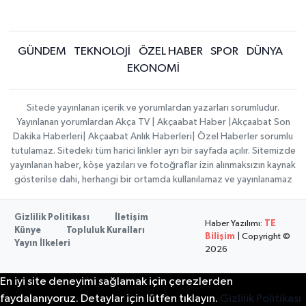
GÜNDEM
TEKNOLOJİ
ÖZEL HABER
SPOR
DÜNYA
EKONOMİ
Sitede yayınlanan içerik ve yorumlardan yazarları sorumludur.
Yayınlanan yorumlardan Akça TV | Akçaabat Haber |Akçaabat Son
Dakika Haberleri| Akçaabat Anlık Haberleri| Özel Haberler sorumlu
tutulamaz. Sitedeki tüm harici linkler ayrı bir sayfada açılır. Sitemizde
yayınlanan haber, köşe yazıları ve fotoğraflar izin alınmaksızın kaynak
gösterilse dahi, herhangi bir ortamda kullanılamaz ve yayınlanamaz
Gizlilik Politikası
İletişim
Haber Yazılımı:
TE
Künye
Topluluk Kuralları
Bilişim
| Copyright ©
Yayın İlkeleri
2026
En iyi site deneyimi sağlamak için çerezlerden
faydalanıyoruz. Detaylar için lütfen tıklayın.
Gizlilik Politikası