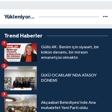
Yükleniyor...
Trend Haberler
1
Güllü AK : Benim için siyaset, bir
kökün devamı, bir mirasın
emanetçisi olmaktır.
2
ÜLKÜ OCAKLARI'NDA ATASOY
DÖNEMİ
3
Akçaabat Belediyesi’nde Ana
muhalefet Yeni Parti oldu