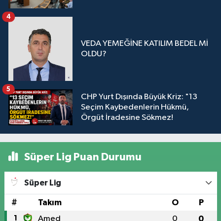
4
VEDA YEMEĞİNE KATILIM BEDEL Mİ
OLDU?
5
CHP Yurt Dışında Büyük Kriz: "13
Seçim Kaybedenlerin Hükmü,
Örgüt İradesine Sökmez!
Süper Lig Puan Durumu
Süper Lig
#
Takım
O
P
1
Amed
0
0