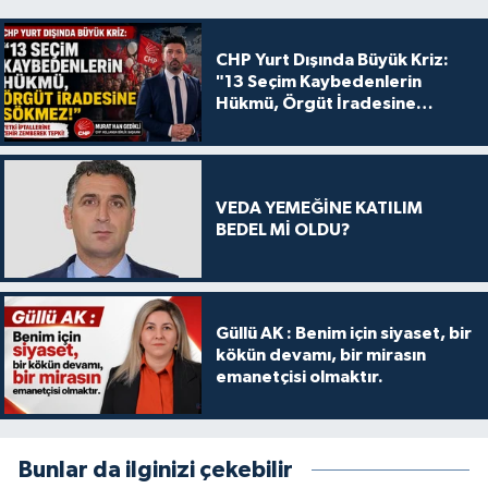
CHP Yurt Dışında Büyük Kriz:
"13 Seçim Kaybedenlerin
Hükmü, Örgüt İradesine
Sökmez!
VEDA YEMEĞİNE KATILIM
BEDEL Mİ OLDU?
Güllü AK : Benim için siyaset, bir
kökün devamı, bir mirasın
emanetçisi olmaktır.
Bunlar da ilginizi çekebilir