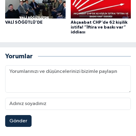
VALİ SÖĞÜTLÜ’DE
Akçaabat CHP’de 62 kişilik
istifa! “İftira ve baskı var”
iddiası
Yorumlar
Gönder