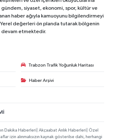
işmeleri ve özel içerikleri okuyucularına
V; gündem, siyaset, ekonomi, spor, kültür ve
anan haber ağıyla kamuoyunu bilgilendirmeyi
. Yerel değerleri ön planda tutarak bölgenin
ya devam etmektedir.
Trabzon Trafik Yoğunluk Haritası
Haber Arşivi
Mİ
on Dakika Haberleri| Akçaabat Anlık Haberleri| Özel
aflar izin alınmaksızın kaynak gösterilse dahi, herhangi