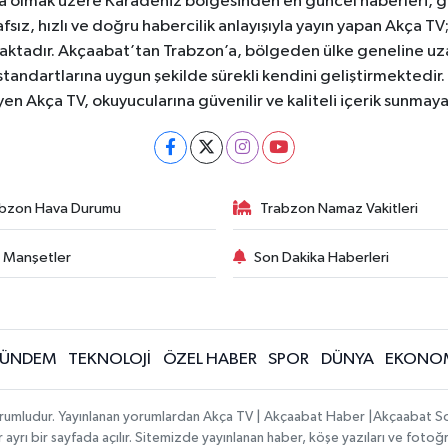
a olmak üzere Karadeniz bölgesinden en güncel haberleri, gel
afsız, hızlı ve doğru habercilik anlayışıyla yayın yapan Akça T
maktadır. Akçaabat’tan Trabzon’a, bölgeden ülke geneline uz
standartlarına uygun şekilde sürekli kendini geliştirmektedir
yen Akça TV, okuyucularına güvenilir ve kaliteli içerik sunma
bzon Hava Durumu
Trabzon Namaz Vakitleri
 Manşetler
Son Dakika Haberleri
ÜNDEM
TEKNOLOJİ
ÖZEL HABER
SPOR
DÜNYA
EKONO
sorumludur. Yayınlanan yorumlardan Akça TV | Akçaabat Haber |Akçaabat S
 ayrı bir sayfada açılır. Sitemizde yayınlanan haber, köşe yazıları ve fotoğr