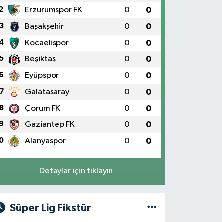
2
Erzurumspor FK
0
0
3
Başakşehir
0
0
4
Kocaelispor
0
0
5
Beşiktaş
0
0
6
Eyüpspor
0
0
7
Galatasaray
0
0
8
Çorum FK
0
0
9
Gaziantep FK
0
0
0
Alanyaspor
0
0
Detaylar için tıklayın
Süper Lig Fikstür