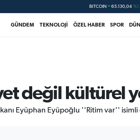
BITCOIN
65.130,04
%1
DOLAR
47,7069
%0.
GÜNDEM
TEKNOLOJİ
ÖZEL HABER
SPOR
DÜN
EURO
55,0265
%0.
STERLİN
64,1897
%0.
GRAM ALTIN
6618.49
%2.
BİST100
13.887
%6
yet değil kültürel
anı Eyüphan Eyüpoğlu ''Ritim var'' isimli e