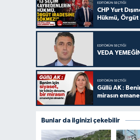
EDITÖRÜN SEÇTIĞI
CHP Yurt Dışın
Hükmü, Örgüt 
EDITÖRÜN SEÇTIĞI
VEDA YEMEĞİN
EDITÖRÜN SEÇTIĞI
Güllü AK : Beni
mirasın emanet
Bunlar da ilginizi çekebilir