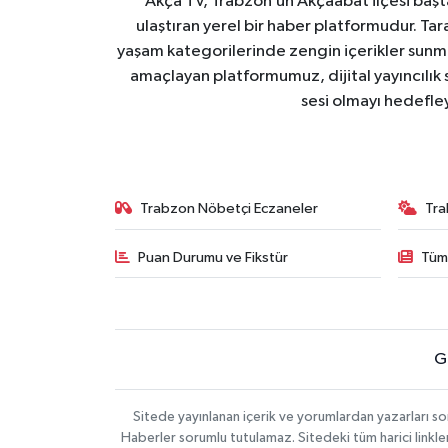
Akça TV, Trabzon’un Akçaabat ilçesi başt
ulaştıran yerel bir haber platformudur. Tar
yaşam kategorilerinde zengin içerikler sun
amaçlayan platformumuz, dijital yayıncılık 
sesi olmayı hedefle
Trabzon Nöbetçi Eczaneler
Tra
Puan Durumu ve Fikstür
Tüm
G
Sitede yayınlanan içerik ve yorumlardan yazarları 
Haberler sorumlu tutulamaz. Sitedeki tüm harici linkler