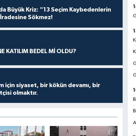
1
da Büyük Kriz: "13 Seçim Kaybedenlerin
G
İradesine Sökmez!
1
K
E KATILIM BEDEL Mİ OLDU?
K
G
G
m için siyaset, bir kökün devamı, bir
1
çisi olmaktır.
B
B
A