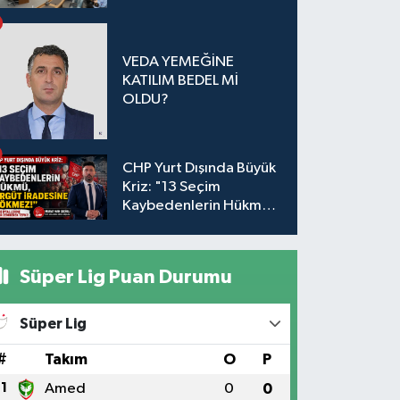
oldu
VEDA YEMEĞİNE
KATILIM BEDEL Mİ
OLDU?
CHP Yurt Dışında Büyük
Kriz: "13 Seçim
Kaybedenlerin Hükmü,
Örgüt İradesine
Sökmez!
Süper Lig Puan Durumu
Süper Lig
#
Takım
O
P
1
Amed
0
0