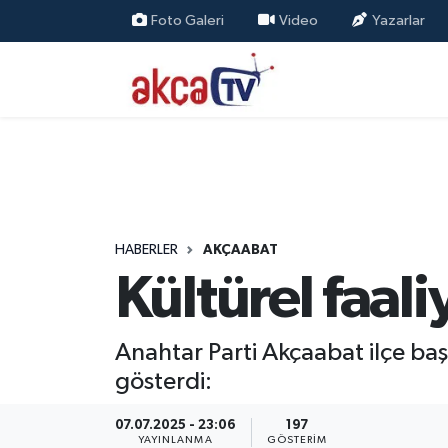
Foto Galeri
Video
Yazarlar
Trabzon Nöbetçi Eczaneler
Trabzon Hava Durumu
Trabzon Namaz Vakitleri
Trabzon Trafik Yoğunluk Haritası
HABERLER
AKÇAABAT
Kültürel faali
Süper Lig Puan Durumu ve Fikstür
Tüm Manşetler
Anahtar Parti Akçaabat ilçe başk
gösterdi:
Son Dakika Haberleri
07.07.2025 - 23:06
197
Haber Arşivi
YAYINLANMA
GÖSTERIM