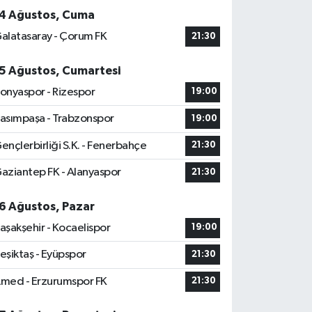
4 Ağustos, Cuma
alatasaray - Çorum FK
21:30
5 Ağustos, Cumartesi
onyaspor - Rizespor
19:00
asımpaşa - Trabzonspor
19:00
ençlerbirliği S.K. - Fenerbahçe
21:30
aziantep FK - Alanyaspor
21:30
6 Ağustos, Pazar
aşakşehir - Kocaelispor
19:00
eşiktaş - Eyüpspor
21:30
med - Erzurumspor FK
21:30