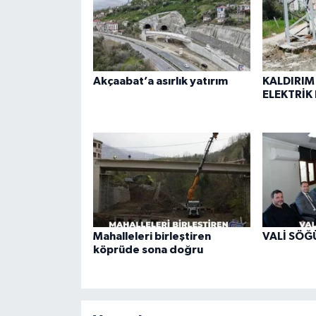
Akçaabat’a asırlık yatırım
KALDIRIM
ELEKTRİK 
Mahalleleri birleştiren
VALİ SÖĞ
köprüde sona doğru