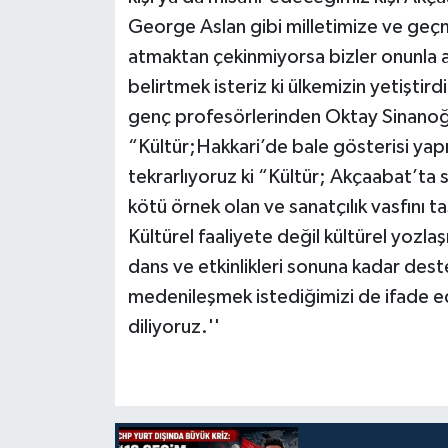
George Aslan gibi milletimize ve geçm
atmaktan çekinmiyorsa bizler onunla 
belirtmek isteriz ki ülkemizin yetişti
genç profesörlerinden Oktay Sinanoğl
“Kültür;Hakkari’de bale gösterisi yapm
tekrarlıyoruz ki “Kültür; Akçaabat’ta 
kötü örnek olan ve sanatçılık vasfını t
Kültürel faaliyete değil kültürel yozl
dans ve etkinlikleri sonuna kadar dest
medenileşmek istediğimizi de ifade ed
diliyoruz.''