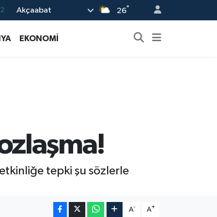
°
Akçaabat
.2
26
17
YA
EKONOMİ
01
02
12
4
 yozlaşma!
tkinliğe tepki şu sözlerle
-
+
A
A