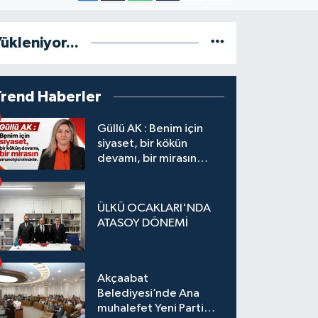
ükleniyor...
Trend Haberler
Güllü AK : Benim için
siyaset, bir kökün
devamı, bir mirasın
emanetçisi olmaktır.
ÜLKÜ OCAKLARI'NDA
ATASOY DÖNEMİ
Akçaabat
Belediyesi’nde Ana
muhalefet Yeni Parti