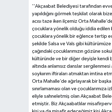
''Akçaabat Belediyesi tarafından evvel
yapıldığını görmek teşkilat olarak biz
acısı taze iken ilçemiz Orta Mahalle’
çocuklara yönelik olduğu iddia edilen bi
çocuklara yönelik bir eğlence tertip 
şekilde Salsa ve Vals gibi kültürümüze
çağındaki çocuklarımızın gözüne sokulu
kültüründe ve bir diğer deyişle kendi 
altında anlamsız danslar sergilenmesi 
soykıırım iftiraları atmaktan imtina e
Orta Mahalle’de ağırlayarak bir başka 
sınırlamaması olan ve çocuklarımıza i
eliyle sahneletmiş olan Akçaabat Bele
etmiştir. Biz Akçaabatlılar misafirper
kişi ya da misafir edeceğimiz kişi Akça