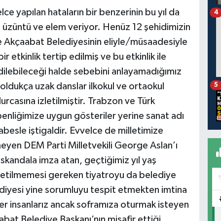
ce yapılan hataların bir benzerinin bu yıl da
4
e üzüntü ve elem veriyor. Henüz 12 şehidimizin
de Akçaabat Belediyesinin eliyle/müsaadesiyle
r etkinlik tertip edilmiş ve bu etkinlik ile
edilebileceği halde sebebini anlayamadığımız
 oldukça uzak danslar ilkokul ve ortaokul
5
rcasına izletilmiştir. Trabzon ve Türk
benliğimize uygun gösteriler yerine sanat adı
abesle iştigaldir. Evvelce de milletimize
tmeyen DEM Parti Milletvekili George Aslan’ı
skandala imza atan, geçtiğimiz yıl yaş
zletilmemesi gereken tiyatroyu da belediye
diyesi yine sorumluyu tespit etmekten imtina
ver insanlarız ancak soframıza oturmak isteyen
abat Belediye Başkanı’nın misafir ettiği