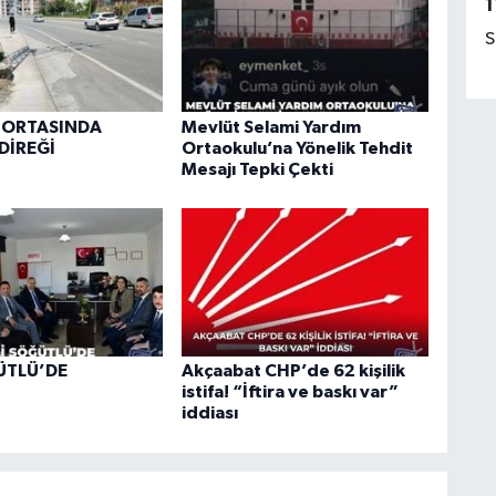
1
S
 ORTASINDA
Mevlüt Selami Yardım
DİREĞİ
Ortaokulu’na Yönelik Tehdit
Mesajı Tepki Çekti
ÜTLÜ’DE
Akçaabat CHP’de 62 kişilik
istifa! “İftira ve baskı var”
iddiası