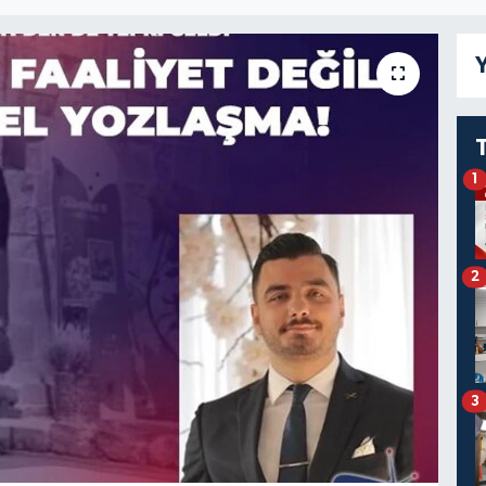
Y
1
2
3