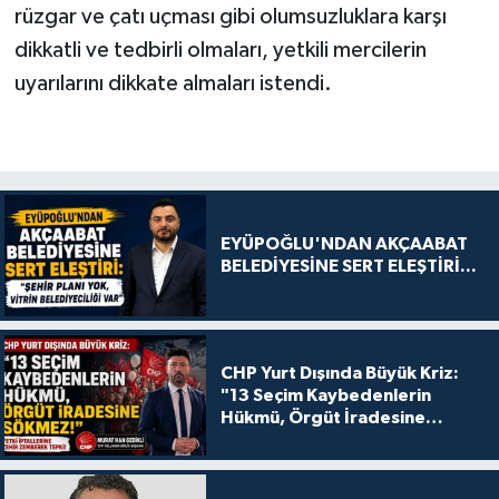
rüzgar ve çatı uçması gibi olumsuzluklara karşı
dikkatli ve tedbirli olmaları, yetkili mercilerin
uyarılarını dikkate almaları istendi.
EYÜPOĞLU'NDAN AKÇAABAT
BELEDİYESİNE SERT ELEŞTİRİ...
CHP Yurt Dışında Büyük Kriz:
"13 Seçim Kaybedenlerin
Hükmü, Örgüt İradesine
Sökmez!