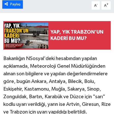
Paylaş
-
+
A
A
YAP, YIK TRABZON'UN
KADERİ BU MU?
Bakanlığın NSosyal'deki hesabından yapılan
açıklamada, Meteoroloji Genel Müdürlüğünden
alınan son bilgilere ve yapılan değerlendirmelere
göre, bugün Ankara, Antalya, Bilecik, Bolu,
Eskişehir, Kastamonu, Muğla, Sakarya, Sinop,
Zonguldak, Bartın, Karabük ve Düzce için "sarı"
kodlu uyarı verildiği, yarın ise Artvin, Giresun, Rize
ve Trabzon için uyarı yapıldığı belirtildi.