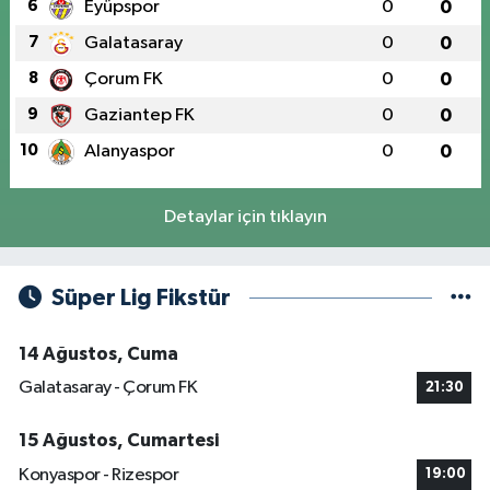
6
Eyüpspor
0
0
7
Galatasaray
0
0
8
Çorum FK
0
0
9
Gaziantep FK
0
0
10
Alanyaspor
0
0
Detaylar için tıklayın
Süper Lig Fikstür
14 Ağustos, Cuma
Galatasaray - Çorum FK
21:30
15 Ağustos, Cumartesi
Konyaspor - Rizespor
19:00