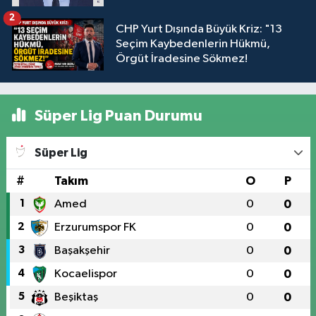
2
CHP Yurt Dışında Büyük Kriz: "13
Seçim Kaybedenlerin Hükmü,
Örgüt İradesine Sökmez!
Süper Lig Puan Durumu
Süper Lig
#
Takım
O
P
1
Amed
0
0
2
Erzurumspor FK
0
0
3
Başakşehir
0
0
4
Kocaelispor
0
0
5
Beşiktaş
0
0