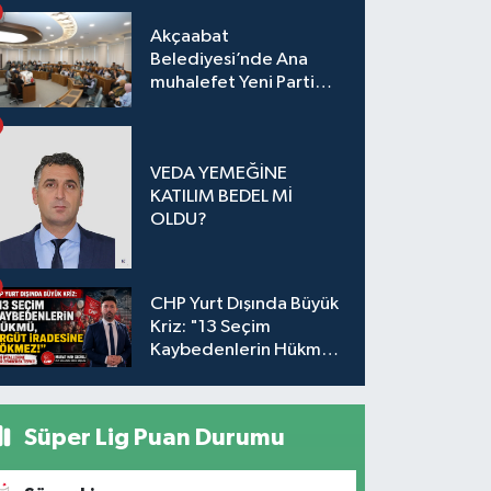
Akçaabat
Belediyesi’nde Ana
muhalefet Yeni Parti
oldu
VEDA YEMEĞİNE
KATILIM BEDEL Mİ
OLDU?
CHP Yurt Dışında Büyük
Kriz: "13 Seçim
Kaybedenlerin Hükmü,
Örgüt İradesine
Sökmez!
Süper Lig Puan Durumu