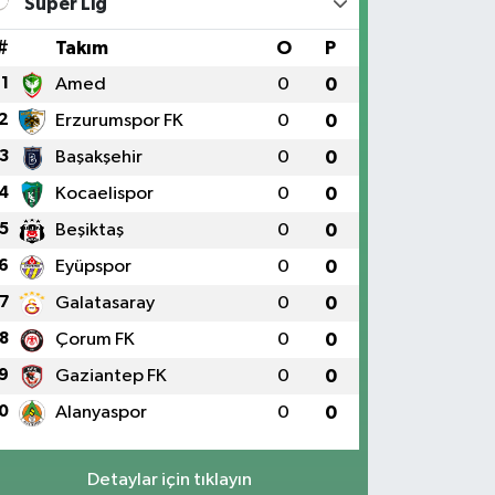
Süper Lig
#
Takım
O
P
1
Amed
0
0
2
Erzurumspor FK
0
0
3
Başakşehir
0
0
4
Kocaelispor
0
0
5
Beşiktaş
0
0
6
Eyüpspor
0
0
7
Galatasaray
0
0
8
Çorum FK
0
0
9
Gaziantep FK
0
0
0
Alanyaspor
0
0
Detaylar için tıklayın