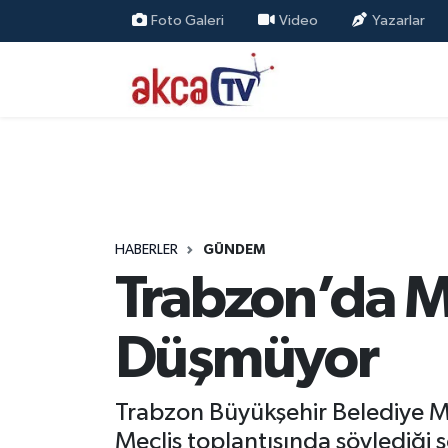
Foto Galeri
Video
Yazarlar
Trabzon Nöbetçi Eczaneler
Trabzon Hava Durumu
Trabzon Namaz Vakitleri
Trabzon Trafik Yoğunluk Haritası
HABERLER
GÜNDEM
Trabzon’da M
Süper Lig Puan Durumu ve Fikstür
Tüm Manşetler
Düşmüyor
Son Dakika Haberleri
Trabzon Büyükşehir Belediye Mec
Haber Arşivi
Meclis toplantısında söylediği