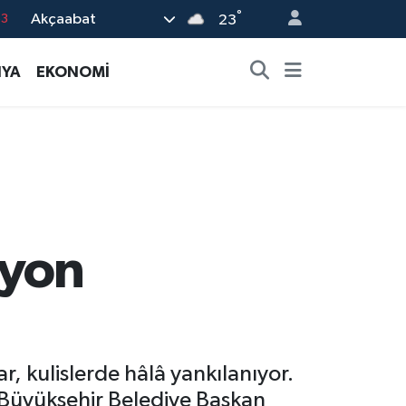
°
Akçaabat
63
23
0
YA
EKONOMİ
08
0
5
0
iyon
, kulislerde hâlâ yankılanıyor.
 Büyükşehir Belediye Başkan