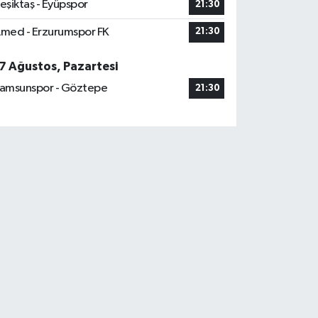
eşiktaş - Eyüpspor
21:30
med - Erzurumspor FK
21:30
7 Ağustos, Pazartesi
amsunspor - Göztepe
21:30