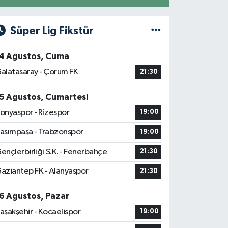
Süper Lig Fikstür
4 Ağustos, Cuma
alatasaray - Çorum FK
21:30
5 Ağustos, Cumartesi
onyaspor - Rizespor
19:00
asımpaşa - Trabzonspor
19:00
ençlerbirliği S.K. - Fenerbahçe
21:30
aziantep FK - Alanyaspor
21:30
6 Ağustos, Pazar
aşakşehir - Kocaelispor
19:00