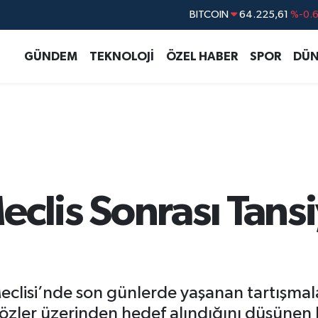
BITCOIN
64.225,61
%-0.
DOLAR
47,6704
%
GÜNDEM
TEKNOLOJİ
ÖZEL HABER
SPOR
DÜN
EURO
55,0406
%-0.
STERLİN
64,2143
%
GRAM ALTIN
6510.40
%0.4
BİST100
13.799
%7
eclis Sonrası Tans
lisi’nde son günlerde yaşanan tartışmalar
 sözler üzerinden hedef alındığını düşünen