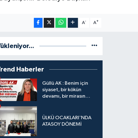
-
+
A
A
ükleniyor...
Trend Haberler
Güllü AK : Benim için
siyaset, bir kökün
devamı, bir mirasın
emanetçisi olmaktır.
ÜLKÜ OCAKLARI'NDA
ATASOY DÖNEMİ