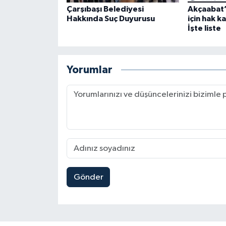
Çarşıbaşı Belediyesi
Akçaabat’
Hakkında Suç Duyurusu
için hak k
İşte liste
Yorumlar
Gönder