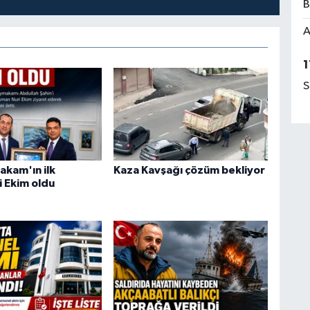
B
A
1
S
akam'ın ilk
Kaza Kavşağı çözüm bekliyor
i Ekim oldu