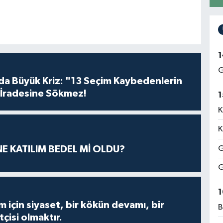
1
G
da Büyük Kriz: "13 Seçim Kaybedenlerin
İradesine Sökmez!
1
K
K
G
E KATILIM BEDEL Mİ OLDU?
G
1
m için siyaset, bir kökün devamı, bir
B
çisi olmaktır.