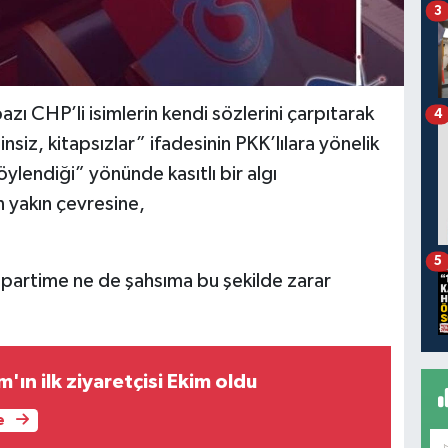
3
bazı CHP’li isimlerin kendi sözlerini çarpıtarak
4
siz, kitapsızlar” ifadesinin PKK’lılara yönelik
lendiği” yönünde kasıtlı bir algı
n yakın çevresine,
5
 partime ne de şahsıma bu şekilde zarar
ın ilk ziyaretçisi Ekim oldu
e