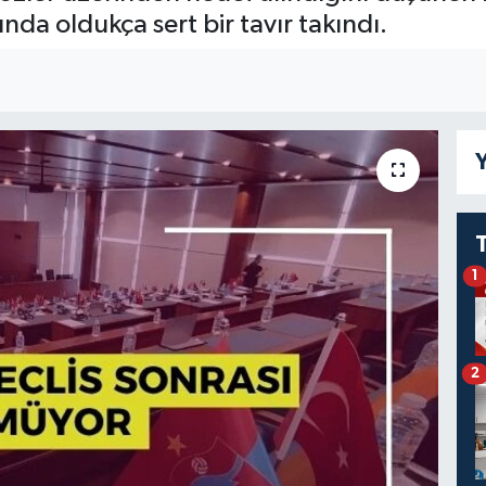
nda oldukça sert bir tavır takındı.
I
Y
1
2