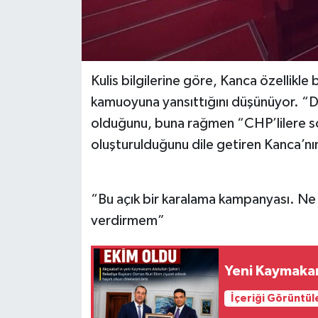
Kulis bilgilerine göre, Kanca özellikle 
kamuoyuna yansıttığını düşünüyor. “Din
olduğunu, buna rağmen “CHP’lilere söy
oluşturulduğunu dile getiren Kanca’nı
“Bu açık bir karalama kampanyası. Ne
verdirmem”
Yeni Kaymakam'
İçeriği Görüntül