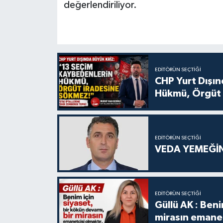
değerlendiriliyor.
EDITÖRÜN SEÇTIĞI
CHP Yurt Dışın
Hükmü, Örgüt 
EDITÖRÜN SEÇTIĞI
VEDA YEMEĞİN
EDITÖRÜN SEÇTIĞI
Güllü AK : Beni
mirasın emanet