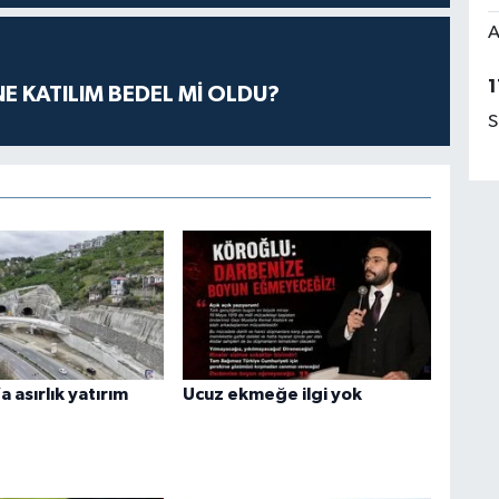
A
1
E KATILIM BEDEL Mİ OLDU?
S
 asırlık yatırım
Ucuz ekmeğe ilgi yok