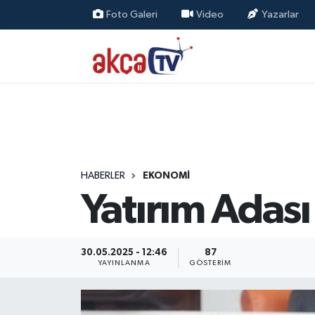
Foto Galeri
Video
Yazarlar
Trabzon Nöbetçi Eczaneler
Trabzon Hava Durumu
Trabzon Namaz Vakitleri
Trabzon Trafik Yoğunluk Haritası
HABERLER
EKONOMİ
Yatırım Adası
Süper Lig Puan Durumu ve Fikstür
Tüm Manşetler
30.05.2025 - 12:46
87
YAYINLANMA
GÖSTERIM
Son Dakika Haberleri
Haber Arşivi