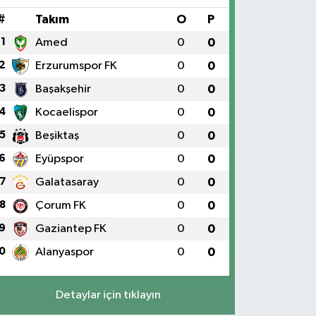
#
Takım
O
P
1
Amed
0
0
2
Erzurumspor FK
0
0
3
Başakşehir
0
0
4
Kocaelispor
0
0
5
Beşiktaş
0
0
6
Eyüpspor
0
0
7
Galatasaray
0
0
8
Çorum FK
0
0
9
Gaziantep FK
0
0
0
Alanyaspor
0
0
Detaylar için tıklayın