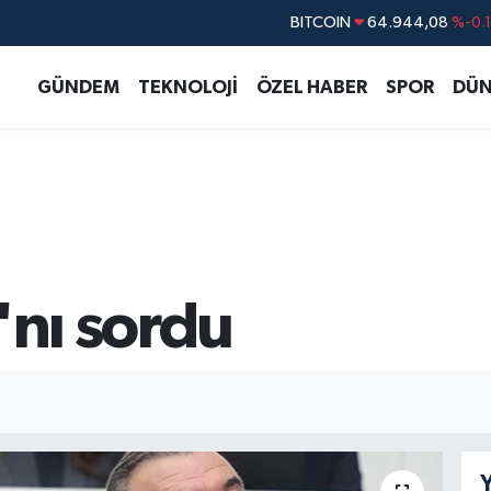
BITCOIN
64.944,08
%-0.
DOLAR
47,7436
%0.
GÜNDEM
TEKNOLOJİ
ÖZEL HABER
SPOR
DÜN
EURO
55,2510
%0.
STERLİN
64,4811
%0.
GRAM ALTIN
6660.55
%0.
BİST100
13.779
%-
'nı sordu
Y