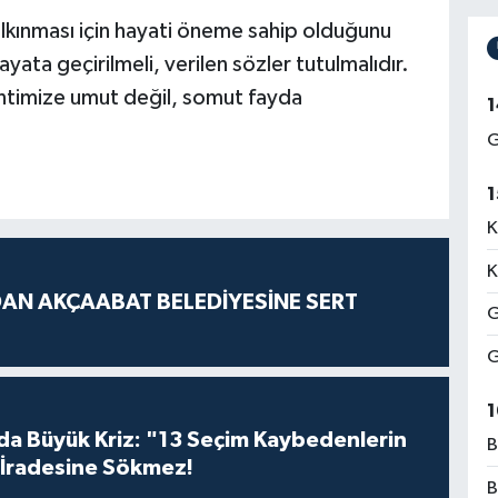
alkınması için hayati öneme sahip olduğunu
ta geçirilmeli, verilen sözler tutulmalıdır.
kentimize umut değil, somut fayda
1
G
1
K
K
AN AKÇAABAT BELEDİYESİNE SERT
G
G
1
da Büyük Kriz: "13 Seçim Kaybedenlerin
B
İradesine Sökmez!
B