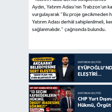
Aydın, Yatırım Adası’nın Trabzon’un k
vurgulayarak “Bu proje gecikmeden haya
Yatırım Adası derhâl sahiplenilmeli, 
sağlanmalıdır.” çağrısında bulundu.
EDITÖRÜN SEÇTIĞI
EYÜPOĞLU'ND
ELEŞTİRİ...
EDITÖRÜN SEÇTIĞI
CHP Yurt Dışın
Hükmü, Örgüt 