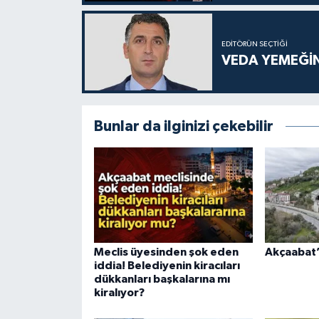
EDITÖRÜN SEÇTIĞI
VEDA YEMEĞİN
Bunlar da ilginizi çekebilir
Meclis üyesinden şok eden
Akçaabat’a
iddia! Belediyenin kiracıları
dükkanları başkalarına mı
kiralıyor?