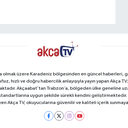
a olmak üzere Karadeniz bölgesinden en güncel haberleri, gel
afsız, hızlı ve doğru habercilik anlayışıyla yayın yapan Akça T
maktadır. Akçaabat’tan Trabzon’a, bölgeden ülke geneline uz
standartlarına uygun şekilde sürekli kendini geliştirmektedir
yen Akça TV, okuyucularına güvenilir ve kaliteli içerik sunma