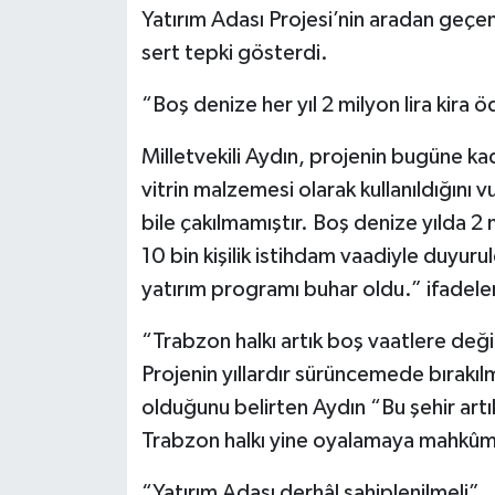
Yatırım Adası Projesi’nin aradan geçe
sert tepki gösterdi.
“Boş denize her yıl 2 milyon lira kira 
Milletvekili Aydın, projenin bugüne k
vitrin malzemesi olarak kullanıldığını 
bile çakılmamıştır. Boş denize yılda 2 
10 bin kişilik istihdam vaadiyle duyur
yatırım programı buhar oldu.” ifadeleri
“Trabzon halkı artık boş vaatlere deği
Projenin yıllardır sürüncemede bırakılm
olduğunu belirten Aydın “Bu şehir artı
Trabzon halkı yine oyalamaya mahkûm 
“Yatırım Adası derhâl sahiplenilmeli”