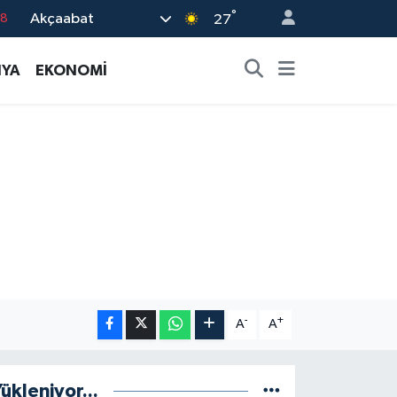
°
Akçaabat
18
27
18
YA
EKONOMİ
32
38
03
14
-
+
A
A
ükleniyor...