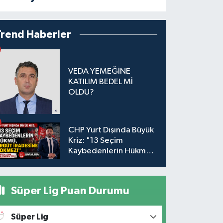
Trend Haberler
VEDA YEMEĞİNE
KATILIM BEDEL Mİ
OLDU?
CHP Yurt Dışında Büyük
Kriz: "13 Seçim
Kaybedenlerin Hükmü,
Örgüt İradesine
Sökmez!
Süper Lig Puan Durumu
Süper Lig