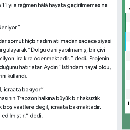
n 11 yıla rağmen hâlâ hayata geçirilmemesine
ödeniyor”
adar somut hiçbir adım atılmadan sadece siyasi
vurgulayarak “Dolgu dahi yapılmamış, bir çivi
milyon lira kira ödenmektedir.” dedi. Projenin
ulduğunu hatırlatan Aydın “İstihdam hayal oldu,
ni kullandı.
l, icraata bakıyor”
asının Trabzon halkına büyük bir haksızlık
1
k boş vaatlere değil, icraata bakmaktadır.
edilmiştir.” dedi.