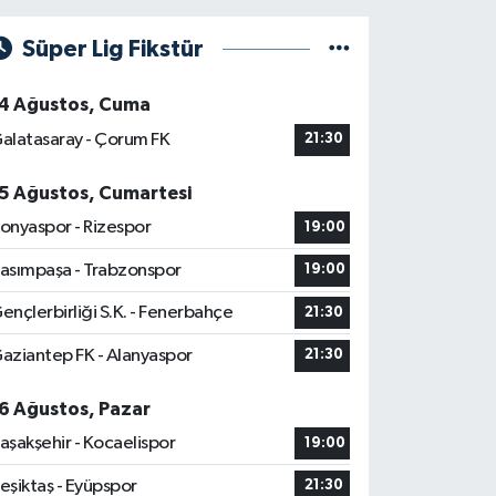
Süper Lig Fikstür
4 Ağustos, Cuma
alatasaray - Çorum FK
21:30
5 Ağustos, Cumartesi
onyaspor - Rizespor
19:00
asımpaşa - Trabzonspor
19:00
ençlerbirliği S.K. - Fenerbahçe
21:30
aziantep FK - Alanyaspor
21:30
6 Ağustos, Pazar
aşakşehir - Kocaelispor
19:00
eşiktaş - Eyüpspor
21:30