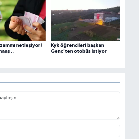
 zammı netleşiyor!
Kyk öğrencileri başkan
maaş ..
Genç'ten otobüs istiyor