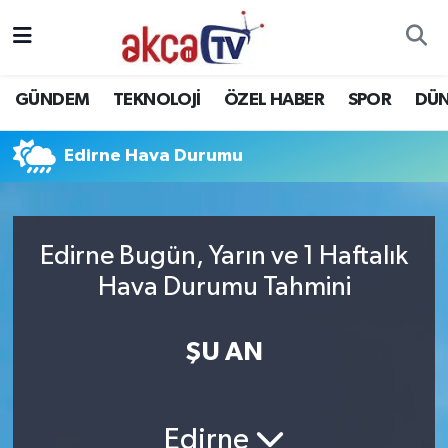
Trabzon Nöbetçi Eczaneler
GÜNDEM
TEKNOLOJİ
ÖZEL HABER
SPOR
DÜ
Trabzon Hava Durumu
Edirne Hava Durumu
Trabzon Namaz Vakitleri
Trabzon Trafik Yoğunluk Haritası
Edirne Bugün, Yarın ve 1 Haftalık
Süper Lig Puan Durumu ve Fikstür
Hava Durumu Tahmini
Tüm Manşetler
ŞU AN
Son Dakika Haberleri
Haber Arşivi
Edirne