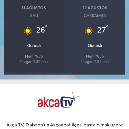
11 AĞUSTOS
12 AĞUSTOS
SALI
ÇARŞAMBA
°
°
26
27
Güneşli
Güneşli
Nem: %35
Nem: %36
Rüzgar: 7.39 m/s
Rüzgar: 7.39 m/s
Akça TV, Trabzon’un Akçaabat ilçesi başta olmak üzere