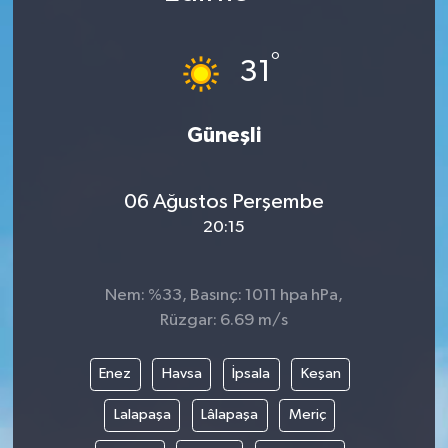
°
31
Güneşli
06 Ağustos Perşembe
20:15
Nem: %33, Basınç: 1011 hpa hPa,
Rüzgar: 6.69 m/s
Enez
Havsa
İpsala
Keşan
Lalapaşa
Lâlapaşa
Meriç