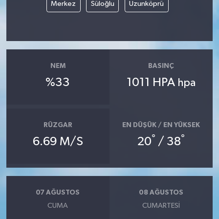
Merkez
Süloğlu
Uzunköprü
NEM
BASINÇ
%33
1011 HPA
hpa
RÜZGAR
EN DÜŞÜK / EN YÜKSEK
°
°
6.69 M/S
20
/ 38
07 AĞUSTOS
08 AĞUSTOS
CUMA
CUMARTESI