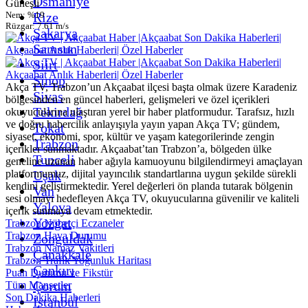
Osmaniye
Güneşli
Rize
Nem: %19
Rüzgar: 7.61 m/s
Sakarya
Samsun
Siirt
Sinop
Akça TV, Trabzon’un Akçaabat ilçesi başta olmak üzere Karadeniz
Sivas
bölgesinden en güncel haberleri, gelişmeleri ve özel içerikleri
Tekirdağ
okuyucularına ulaştıran yerel bir haber platformudur. Tarafsız, hızlı
ve doğru habercilik anlayışıyla yayın yapan Akça TV; gündem,
Tokat
siyaset, ekonomi, spor, kültür ve yaşam kategorilerinde zengin
Trabzon
içerikler sunmaktadır. Akçaabat’tan Trabzon’a, bölgeden ülke
Tunceli
geneline uzanan haber ağıyla kamuoyunu bilgilendirmeyi amaçlayan
Uşak
platformumuz, dijital yayıncılık standartlarına uygun şekilde sürekli
kendini geliştirmektedir. Yerel değerleri ön planda tutarak bölgenin
Van
sesi olmayı hedefleyen Akça TV, okuyucularına güvenilir ve kaliteli
Yalova
içerik sunmaya devam etmektedir.
Yozgat
Trabzon Nöbetçi Eczaneler
Trabzon Hava Durumu
Zonguldak
Trabzon Namaz Vakitleri
Çanakkale
Trabzon Trafik Yoğunluk Haritası
Çankırı
Puan Durumu ve Fikstür
Çorum
Tüm Manşetler
Son Dakika Haberleri
İstanbul