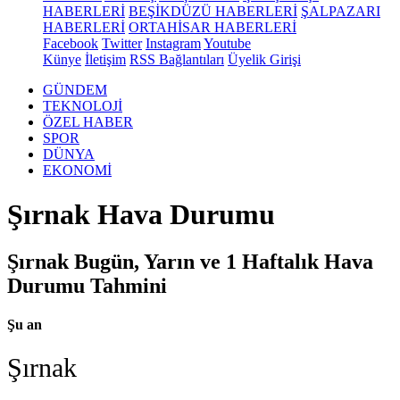
HABERLERİ
BEŞİKDÜZÜ HABERLERİ
ŞALPAZARI
HABERLERİ
ORTAHİSAR HABERLERİ
Facebook
Twitter
Instagram
Youtube
Künye
İletişim
RSS Bağlantıları
Üyelik Girişi
GÜNDEM
TEKNOLOJİ
ÖZEL HABER
SPOR
DÜNYA
EKONOMİ
Şırnak Hava Durumu
Şırnak Bugün, Yarın ve 1 Haftalık Hava
Durumu Tahmini
Şu an
Şırnak