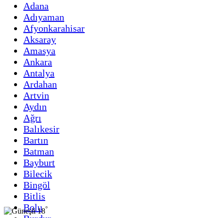
Adana
Adıyaman
Afyonkarahisar
Aksaray
Amasya
Ankara
Antalya
Ardahan
Artvin
Aydın
Ağrı
Balıkesir
Bartın
Batman
Bayburt
Bilecik
Bingöl
Bitlis
Bolu
°
18