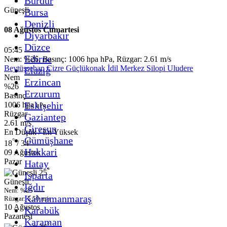
Burdur
Güneşli
Bursa
Denizli
08 Ağustos Cumartesi
Diyarbakır
Düzce
05:45
Edirne
Nem: %26, Basınç: 1006 hpa hPa, Rüzgar: 2.61 m/s
Beytüşşebap
Cizre
Güçlükonak
İdil
Merkez
Silopi
Uludere
Elazığ
Nem
Erzincan
%26
Erzurum
Basınç
Eskişehir
1006 hpa
hPa
Rüzgar
Gaziantep
2.61 m/s
Giresun
En Düşük / En Yüksek
Gümüşhane
°
°
18
/ 34
Hakkari
09 Ağustos
Pazar
Hatay
°
25
Isparta
Güneşli
Iğdır
Nem: %25
Kahramanmaraş
Rüzgar: 5.50 m/s
10 Ağustos
Karabük
Pazartesi
Karaman
°