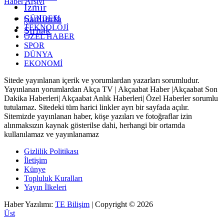
Haber Arşivi
İzmir
Şanlıurfa
GÜNDEM
TEKNOLOJİ
Şırnak
ÖZEL HABER
SPOR
DÜNYA
EKONOMİ
Sitede yayınlanan içerik ve yorumlardan yazarları sorumludur.
Yayınlanan yorumlardan Akça TV | Akçaabat Haber |Akçaabat Son
Dakika Haberleri| Akçaabat Anlık Haberleri| Özel Haberler sorumlu
tutulamaz. Sitedeki tüm harici linkler ayrı bir sayfada açılır.
Sitemizde yayınlanan haber, köşe yazıları ve fotoğraflar izin
alınmaksızın kaynak gösterilse dahi, herhangi bir ortamda
kullanılamaz ve yayınlanamaz
Gizlilik Politikası
İletişim
Künye
Topluluk Kuralları
Yayın İlkeleri
Haber Yazılımı:
TE Bilişim
| Copyright © 2026
Üst