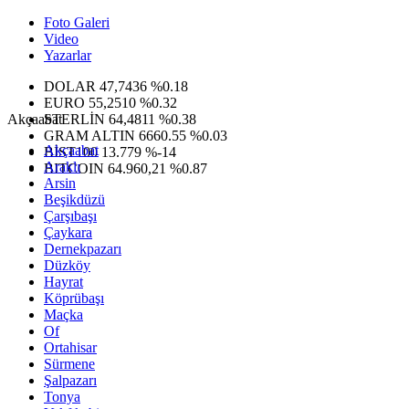
Foto Galeri
Video
Yazarlar
DOLAR
47,7436
%0.18
EURO
55,2510
%0.32
Akçaabat
STERLİN
64,4811
%0.38
GRAM ALTIN
6660.55
%0.03
Akçaabat
BİST100
13.779
%-14
Araklı
BITCOIN
64.960,21
%0.87
Arsin
Beşikdüzü
Çarşıbaşı
Çaykara
Dernekpazarı
Düzköy
Hayrat
Köprübaşı
Maçka
Of
Ortahisar
Sürmene
Şalpazarı
Tonya