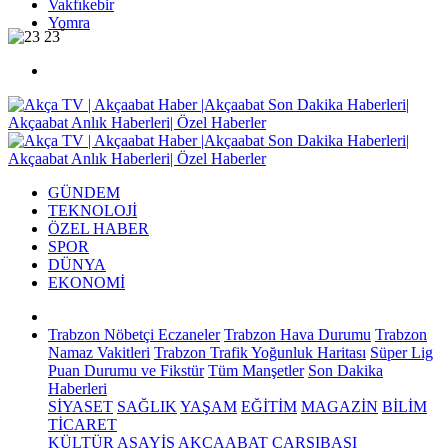
Vakfıkebir
Yomra
°
23
GÜNDEM
TEKNOLOJİ
ÖZEL HABER
SPOR
DÜNYA
EKONOMİ
Trabzon Nöbetçi Eczaneler
Trabzon Hava Durumu
Trabzon
Namaz Vakitleri
Trabzon Trafik Yoğunluk Haritası
Süper Lig
Puan Durumu ve Fikstür
Tüm Manşetler
Son Dakika
Haberleri
SİYASET
SAĞLIK
YAŞAM
EĞİTİM
MAGAZİN
BİLİM
TİCARET
KÜLTÜR
ASAYİŞ
AKÇAABAT
ÇARŞIBAŞI