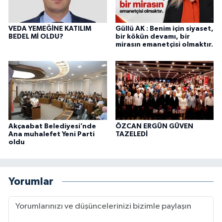
VEDA YEMEĞİNE KATILIM
Güllü AK : Benim için siyaset,
BEDEL Mİ OLDU?
bir kökün devamı, bir
mirasın emanetçisi olmaktır.
Akçaabat Belediyesi’nde
ÖZCAN ERGÜN GÜVEN
Ana muhalefet Yeni Parti
TAZELEDİ
oldu
Yorumlar