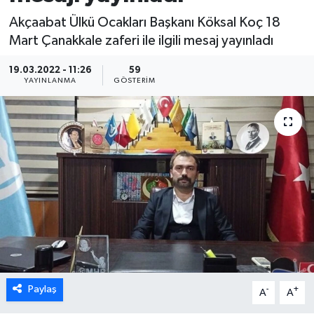
Akçaabat Ülkü Ocakları Başkanı Köksal Koç 18
Mart Çanakkale zaferi ile ilgili mesaj yayınladı
19.03.2022 - 11:26
59
YAYINLANMA
GÖSTERIM
Paylaş
-
+
A
A