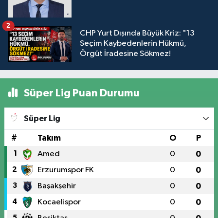
2
CHP Yurt Dışında Büyük Kriz: "13
Seçim Kaybedenlerin Hükmü,
Örgüt İradesine Sökmez!
Süper Lig Puan Durumu
Süper Lig
#
Takım
O
P
1
Amed
0
0
2
Erzurumspor FK
0
0
3
Başakşehir
0
0
4
Kocaelispor
0
0
5