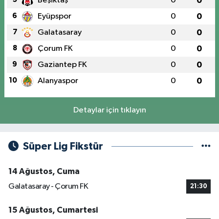
Beşiktaş
0
0
6
Eyüpspor
0
0
7
Galatasaray
0
0
8
Çorum FK
0
0
9
Gaziantep FK
0
0
10
Alanyaspor
0
0
Detaylar için tıklayın
Süper Lig Fikstür
14 Ağustos, Cuma
Galatasaray - Çorum FK
21:30
15 Ağustos, Cumartesi