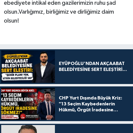
ebediyete intikal eden gazilerimizin ruhu şad
olsun.Varlığımız, birliğimiz ve dirliğimiz daim
olsun!
EYÜPOĞLU'NDAN AKÇAABAT
BELEDİYESİNE SERT ELEŞTİRİ...
CHP Yurt Dışında Büyük Kriz:
"13 Seçim Kaybedenlerin
Hükmü, Örgüt İradesine
Sökmez!