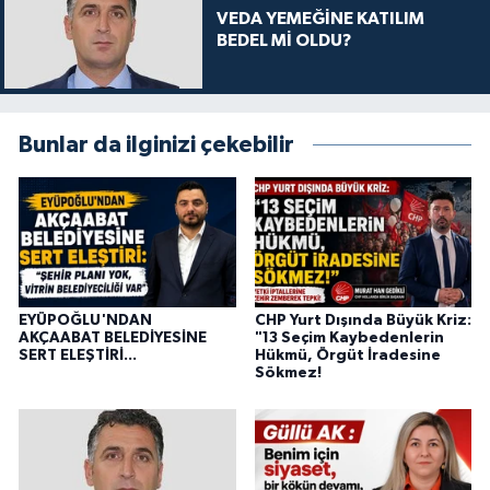
VEDA YEMEĞİNE KATILIM
BEDEL Mİ OLDU?
Bunlar da ilginizi çekebilir
EYÜPOĞLU'NDAN
CHP Yurt Dışında Büyük Kriz:
AKÇAABAT BELEDİYESİNE
"13 Seçim Kaybedenlerin
SERT ELEŞTİRİ...
Hükmü, Örgüt İradesine
Sökmez!