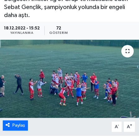
Sebat Gençlik, şampiyonluk yolunda bir engeli
daha aştı.
18.12.2022 - 15:52
72
YAYINLANMA
GÖSTERIM
Paylaş
-
+
A
A