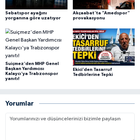
Sebatspor ayağını
Akçaabat'ta “Amedspor”
yorganına göre uzatıyor
provakasyonu
Suiçmez'den MHP Genel
Başkan Yardımcısı
Ekici’den Tasarruf
Kalaycı'ya Trabzonspor
Tedbirlerine Tepki
yanıtı!
Yorumlar