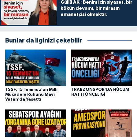
Güllü AK : Benim için siyaset, bir
kökün devamı, bir mirasın
emanetçisi olmaktır.
Bunlar da ilginizi çekebilir
TSSF, 15 Temmuz’un Millî
TRABZONSPOR’DA HÜCUM
Mücadele Ruhunu Mavi
HATTI ÖNCELİĞİ
Vatan’da Yaşattı