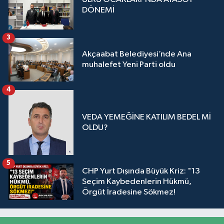
DÖNEMİ
3
Akçaabat Belediyesi’nde Ana
muhalefet Yeni Parti oldu
4
VEDA YEMEĞİNE KATILIM BEDEL Mİ
OLDU?
5
CHP Yurt Dışında Büyük Kriz: "13
Seçim Kaybedenlerin Hükmü,
Örgüt İradesine Sökmez!