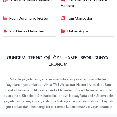
Trabzon Namaz Vakitleri
Trabzon Trafik Yoğunluk
Haritası
Puan Durumu ve Fikstür
Tüm Manşetler
Son Dakika Haberleri
Haber Arşivi
GÜNDEM
TEKNOLOJİ
ÖZEL HABER
SPOR
DÜNYA
EKONOMİ
Sitede yayınlanan içerik ve yorumlardan yazarları sorumludur.
Yayınlanan yorumlardan Akça TV | Akçaabat Haber |Akçaabat Son
Dakika Haberleri| Akçaabat Anlık Haberleri| Özel Haberler sorumlu
tutulamaz. Sitedeki tüm harici linkler ayrı bir sayfada açılır. Sitemizde
yayınlanan haber, köşe yazıları ve fotoğraflar izin alınmaksızın kaynak
gösterilse dahi, herhangi bir ortamda kullanılamaz ve yayınlanamaz