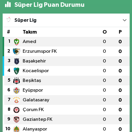
Süper Lig Puan Durumu
Süper Lig
#
Takım
O
P
1
Amed
0
0
2
Erzurumspor FK
0
0
3
Başakşehir
0
0
4
Kocaelispor
0
0
5
Beşiktaş
0
0
6
Eyüpspor
0
0
7
Galatasaray
0
0
8
Çorum FK
0
0
9
Gaziantep FK
0
0
10
Alanyaspor
0
0