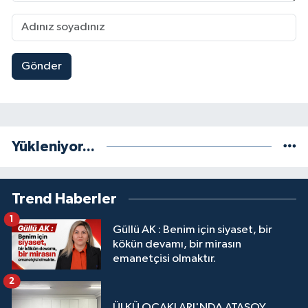
Gönder
Yükleniyor...
Trend Haberler
1
Güllü AK : Benim için siyaset, bir
kökün devamı, bir mirasın
emanetçisi olmaktır.
2
ÜLKÜ OCAKLARI'NDA ATASOY