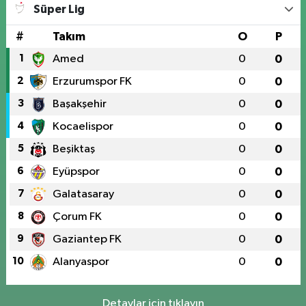
Süper Lig
#
Takım
O
P
1
Amed
0
0
2
Erzurumspor FK
0
0
3
Başakşehir
0
0
4
Kocaelispor
0
0
5
Beşiktaş
0
0
6
Eyüpspor
0
0
7
Galatasaray
0
0
8
Çorum FK
0
0
9
Gaziantep FK
0
0
10
Alanyaspor
0
0
Detaylar için tıklayın