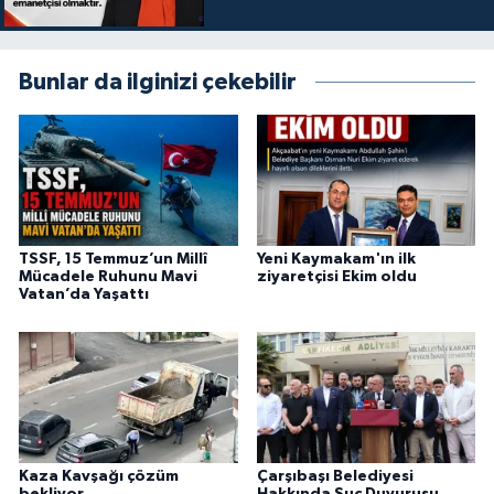
Bunlar da ilginizi çekebilir
TSSF, 15 Temmuz’un Millî
Yeni Kaymakam'ın ilk
Mücadele Ruhunu Mavi
ziyaretçisi Ekim oldu
Vatan’da Yaşattı
Kaza Kavşağı çözüm
Çarşıbaşı Belediyesi