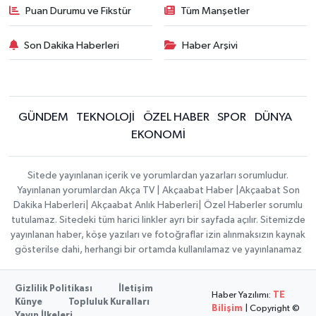
Puan Durumu ve Fikstür
Tüm Manşetler
Son Dakika Haberleri
Haber Arşivi
GÜNDEM
TEKNOLOJİ
ÖZEL HABER
SPOR
DÜNYA
EKONOMİ
Sitede yayınlanan içerik ve yorumlardan yazarları sorumludur.
Yayınlanan yorumlardan Akça TV | Akçaabat Haber |Akçaabat Son
Dakika Haberleri| Akçaabat Anlık Haberleri| Özel Haberler sorumlu
tutulamaz. Sitedeki tüm harici linkler ayrı bir sayfada açılır. Sitemizde
yayınlanan haber, köşe yazıları ve fotoğraflar izin alınmaksızın kaynak
gösterilse dahi, herhangi bir ortamda kullanılamaz ve yayınlanamaz
Gizlilik Politikası
İletişim
Haber Yazılımı:
TE
Künye
Topluluk Kuralları
Bilişim
| Copyright ©
Yayın İlkeleri