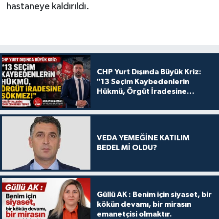
hastaneye kaldırıldı.
CHP Yurt Dışında Büyük Kriz:
"13 Seçim Kaybedenlerin
Hükmü, Örgüt İradesine
Sökmez!
VEDA YEMEĞİNE KATILIM
BEDEL Mİ OLDU?
Güllü AK : Benim için siyaset, bir
kökün devamı, bir mirasın
emanetçisi olmaktır.