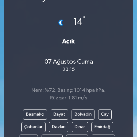
°
14
Açık
07 Ağustos Cuma
23:15
Nem: %72, Basınç: 1014 hpa hPa,
Rüzgar: 1.81 m/s
Başmakçı
Bayat
Bolvadin
Çay
Çobanlar
Dazkırı
Dinar
Emirdağ