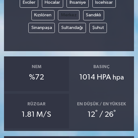
Evciler
Hocalar
İhsaniye
İscehisar
Kızılören
Merkez
Sandıklı
Sinanpaşa
Sultandağı
Şuhut
NEM
BASINÇ
%72
1014 HPA
hpa
RÜZGAR
EN DÜŞÜK / EN YÜKSEK
°
°
1.81 M/S
12
/ 26