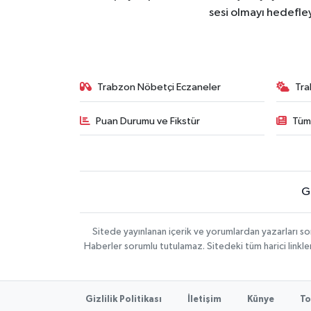
sesi olmayı hedefle
Trabzon Nöbetçi Eczaneler
Tra
Puan Durumu ve Fikstür
Tüm
G
Sitede yayınlanan içerik ve yorumlardan yazarları 
Haberler sorumlu tutulamaz. Sitedeki tüm harici linkler
Gizlilik Politikası
İletişim
Künye
To