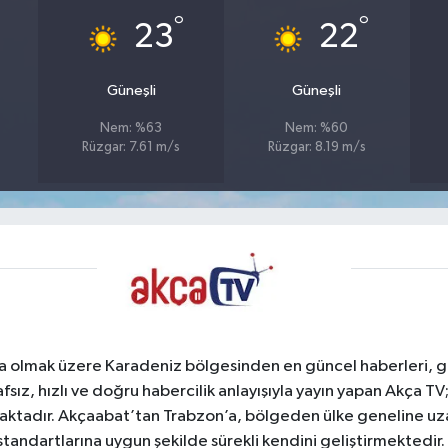
°
°
23
22
Güneşli
Güneşli
Nem: %63
Nem: %60
Rüzgar: 7.61 m/s
Rüzgar: 8.19 m/s
a olmak üzere Karadeniz bölgesinden en güncel haberleri, gel
afsız, hızlı ve doğru habercilik anlayışıyla yayın yapan Akça T
maktadır. Akçaabat’tan Trabzon’a, bölgeden ülke geneline uz
standartlarına uygun şekilde sürekli kendini geliştirmektedir