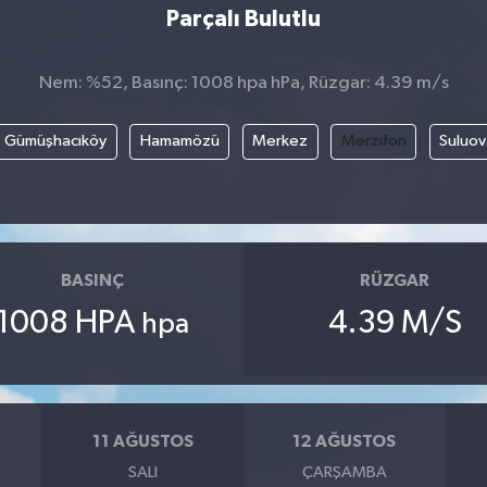
Parçalı Bulutlu
Nem: %52, Basınç: 1008 hpa hPa, Rüzgar: 4.39 m/s
Gümüşhacıköy
Hamamözü
Merkez
Merzifon
Suluov
BASINÇ
RÜZGAR
1008 HPA
4.39 M/S
hpa
11 AĞUSTOS
12 AĞUSTOS
SALI
ÇARŞAMBA