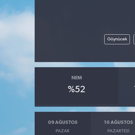
Göynücek
NEM
%52
09 AĞUSTOS
10 AĞUSTOS
PAZAR
PAZARTESI