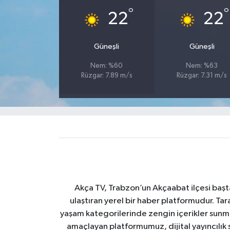
°
°
22
22
Güneşli
Güneşli
Nem: %60
Nem: %63
Rüzgar: 7.89 m/s
Rüzgar: 7.31 m/s
Akça TV, Trabzon’un Akçaabat ilçesi başt
ulaştıran yerel bir haber platformudur. Tar
yaşam kategorilerinde zengin içerikler sun
amaçlayan platformumuz, dijital yayıncılık 