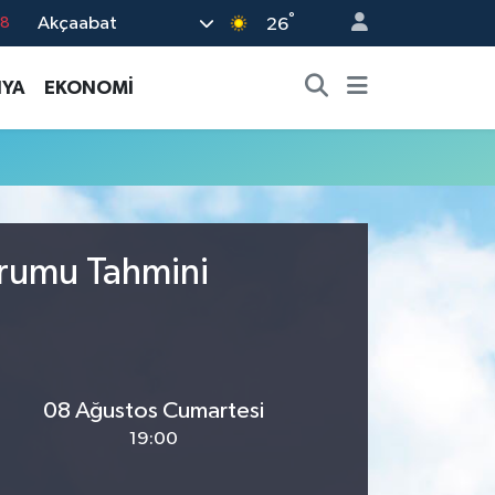
°
Akçaabat
18
26
18
YA
EKONOMİ
32
38
03
14
urumu Tahmini
08 Ağustos Cumartesi
19:00