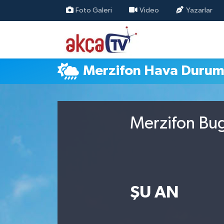
Foto Galeri
Video
Yazarlar
Trabzon Nöbetçi Eczaneler
Trabzon Hava Durumu
Merzifon Hava Duru
Trabzon Namaz Vakitleri
Trabzon Trafik Yoğunluk Haritası
Merzifon Bug
Süper Lig Puan Durumu ve Fikstür
Tüm Manşetler
ŞU AN
Son Dakika Haberleri
Haber Arşivi