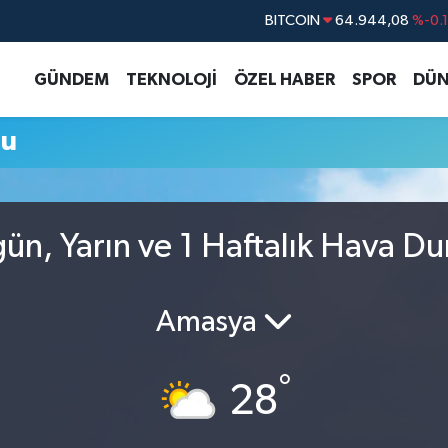
BITCOIN
64.944,08
%-0.
DOLAR
47,7436
%0.
GÜNDEM
TEKNOLOJİ
ÖZEL HABER
SPOR
DÜN
EURO
55,2510
%0.
STERLİN
64,4811
%0.
mu
GRAM ALTIN
6660.55
%0.
BİST100
13.779
%-
ün, Yarın ve 1 Haftalık Hava D
Amasya
°
28