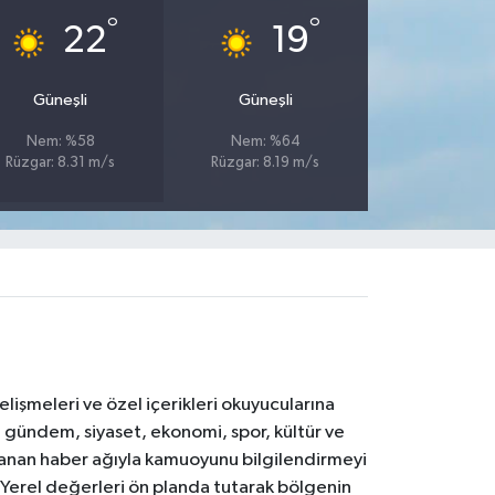
°
°
22
19
Güneşli
Güneşli
Nem: %58
Nem: %64
Rüzgar: 8.31 m/s
Rüzgar: 8.19 m/s
işmeleri ve özel içerikleri okuyucularına
V; gündem, siyaset, ekonomi, spor, kültür ve
anan haber ağıyla kamuoyunu bilgilendirmeyi
. Yerel değerleri ön planda tutarak bölgenin