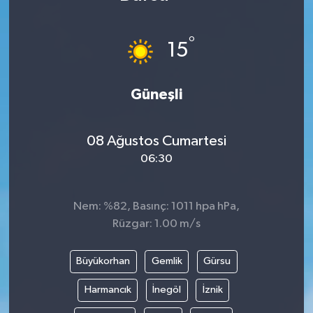
°
15
Güneşli
08 Ağustos Cumartesi
06:30
Nem: %82, Basınç: 1011 hpa hPa,
Rüzgar: 1.00 m/s
Büyükorhan
Gemlik
Gürsu
Harmancık
İnegöl
İznik