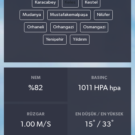
Karacabey
Keles
Kestel
Mudanya
Mustafakemalpaşa
Nilüfer
Orhaneli
Orhangazi
Osmangazi
Yenişehir
Yıldırım
NEM
BASINÇ
%82
1011 HPA
hpa
RÜZGAR
EN DÜŞÜK / EN YÜKSEK
°
°
1.00 M/S
15
/ 33