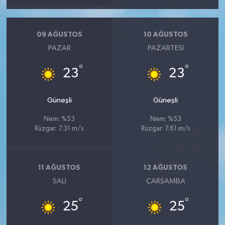
09 AĞUSTOS
10 AĞUSTOS
PAZAR
PAZARTESI
°
°
23
23
Güneşli
Güneşli
Nem: %53
Nem: %53
Rüzgar: 7.31 m/s
Rüzgar: 7.61 m/s
11 AĞUSTOS
12 AĞUSTOS
SALI
ÇARŞAMBA
°
°
25
25