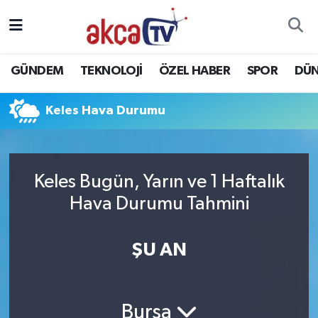
Trabzon Nöbetçi Eczaneler
GÜNDEM
TEKNOLOJİ
ÖZEL HABER
SPOR
DÜ
Trabzon Hava Durumu
Keles Hava Durumu
Trabzon Namaz Vakitleri
Trabzon Trafik Yoğunluk Haritası
Keles Bugün, Yarın ve 1 Haftalık
Süper Lig Puan Durumu ve Fikstür
Hava Durumu Tahmini
Tüm Manşetler
ŞU AN
Son Dakika Haberleri
Haber Arşivi
Bursa