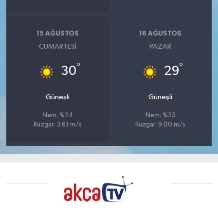
15 AĞUSTOS
16 AĞUSTOS
CUMARTESI
PAZAR
°
°
30
29
Güneşli
Güneşli
Nem: %24
Nem: %25
Rüzgar: 3.61 m/s
Rüzgar: 9.00 m/s