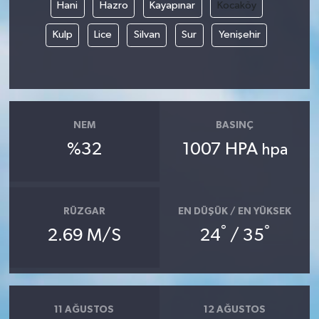
Hani
Hazro
Kayapınar
Kocaköy
Kulp
Lice
Silvan
Sur
Yenişehir
NEM
BASINÇ
%32
1007 HPA
hpa
RÜZGAR
EN DÜŞÜK / EN YÜKSEK
°
°
2.69 M/S
24
/ 35
11 AĞUSTOS
12 AĞUSTOS