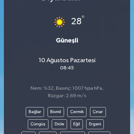
°
28
Güneşli
10 Ağustos Pazartesi
08:45
Nem: %32, Basınç: 1007 hpa hPa,
Rüzgar: 2.69 m/s
Bağlar
Bismil
Çermik
Çınar
Çüngüş
Dicle
Eğil
Ergani