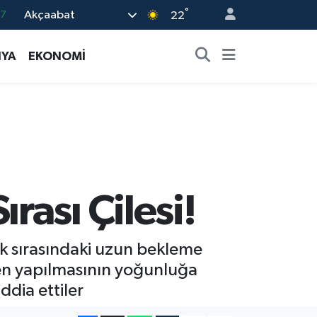
37
°
Akçaabat
22
01
YA
EKONOMİ
06
02
05
14
ası Çilesi!
k sırasındaki uzun bekleme
den yapılmasının yoğunluğa
dia ettiler