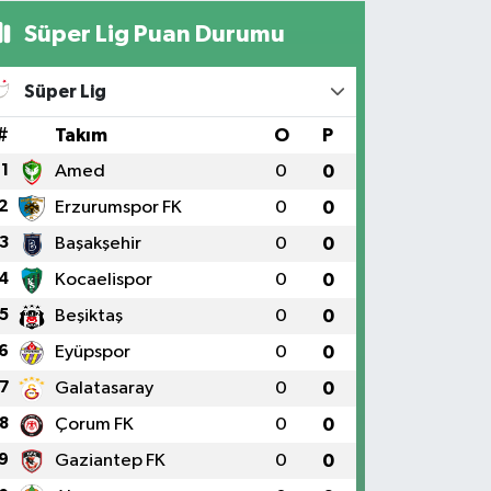
Süper Lig Puan Durumu
Süper Lig
#
Takım
O
P
1
Amed
0
0
2
Erzurumspor FK
0
0
3
Başakşehir
0
0
4
Kocaelispor
0
0
5
Beşiktaş
0
0
6
Eyüpspor
0
0
7
Galatasaray
0
0
8
Çorum FK
0
0
9
Gaziantep FK
0
0