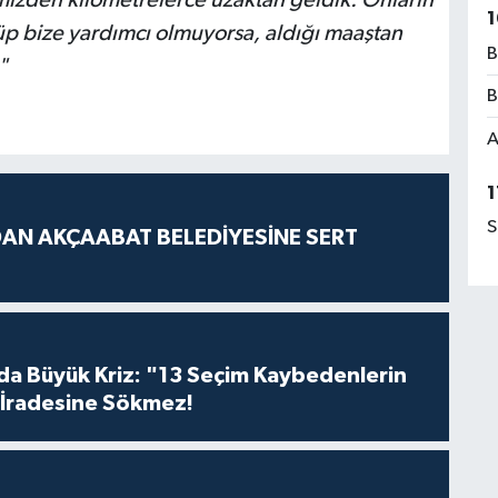
izden kilometrelerce uzaktan geldik. Onların
1
p bize yardımcı olmuyorsa, aldığı maaştan
B
"
B
A
1
S
AN AKÇAABAT BELEDİYESİNE SERT
da Büyük Kriz: "13 Seçim Kaybedenlerin
İradesine Sökmez!