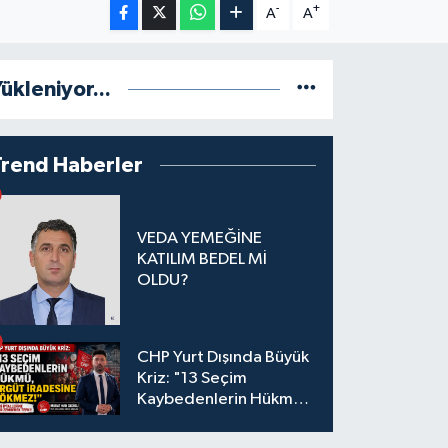
-
+
A
A
ükleniyor...
Trend Haberler
VEDA YEMEĞİNE
KATILIM BEDEL Mİ
OLDU?
CHP Yurt Dışında Büyük
Kriz: "13 Seçim
Kaybedenlerin Hükmü,
Örgüt İradesine
Sökmez!