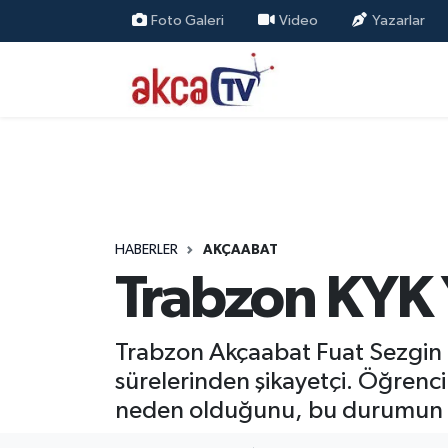
Foto Galeri
Video
Yazarlar
Trabzon Nöbetçi Eczaneler
Trabzon Hava Durumu
Trabzon Namaz Vakitleri
Trabzon Trafik Yoğunluk Haritası
HABERLER
AKÇAABAT
Trabzon KYK 
Süper Lig Puan Durumu ve Fikstür
Tüm Manşetler
Trabzon Akçaabat Fuat Sezgin 
sürelerinden şikayetçi. Öğrenc
Son Dakika Haberleri
neden olduğunu, bu durumun da 
Haber Arşivi