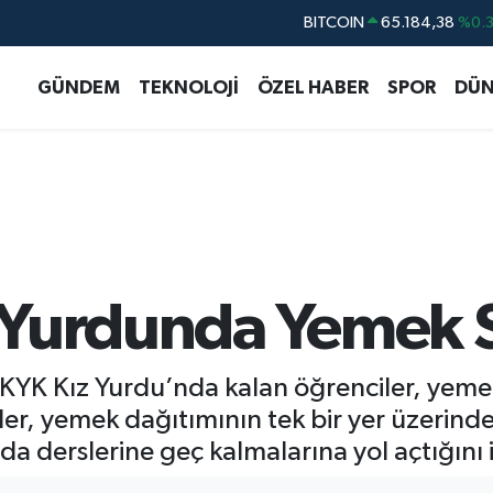
BITCOIN
65.184,38
%0.
DOLAR
47,7239
%0.
GÜNDEM
TEKNOLOJİ
ÖZEL HABER
SPOR
DÜN
EURO
55,1823
%-0.
STERLİN
64,4329
%-0.
GRAM ALTIN
6664.02
%0.
BİST100
13.779
%-
Yurdunda Yemek Sır
KYK Kız Yurdu’nda kalan öğrenciler, yeme
iler, yemek dağıtımının tek bir yer üzerin
derslerine geç kalmalarına yol açtığını id