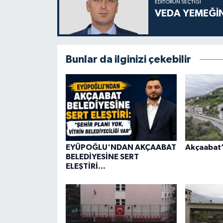
EDITÖRÜN SEÇTIĞI
VEDA YEMEĞİN
Bunlar da ilginizi çekebilir
EYÜPOĞLU'NDAN AKÇAABAT
Akçaabat’a
BELEDİYESİNE SERT
ELEŞTİRİ...