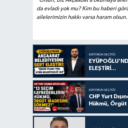
"Olsun, biz Akçaabat’a okumaya ailem
da evladı yok mu? Kim bu haberi görü
ailelerimizin hakkı varsa haram olsun.
EDITÖRÜN SEÇTIĞI
EYÜPOĞLU'ND
ELEŞTİRİ...
EDITÖRÜN SEÇTIĞI
CHP Yurt Dışın
Hükmü, Örgüt 