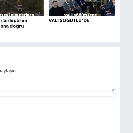
i birleştiren
VALİ SÖĞÜTLÜ’DE
sona doğru