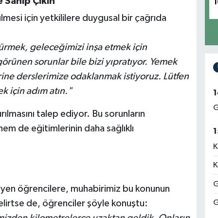
e Sahip Çıkın”
1
lmesi için yetkililere duygusal bir çağrıda
ürmek, geleceğimizi inşa etmek için
örünen sorunlar bile bizi yıpratıyor. Yemek
rine derslerimize odaklanmak istiyoruz. Lütfen
k için adım atın."
1
G
rılmasını talep ediyor. Bu sorunların
em de eğitimlerinin daha sağlıklı
1
K
K
G
eyen öğrencilere, muhabirimiz bu konunun
G
lirtse de, öğrenciler şöyle konuştu: