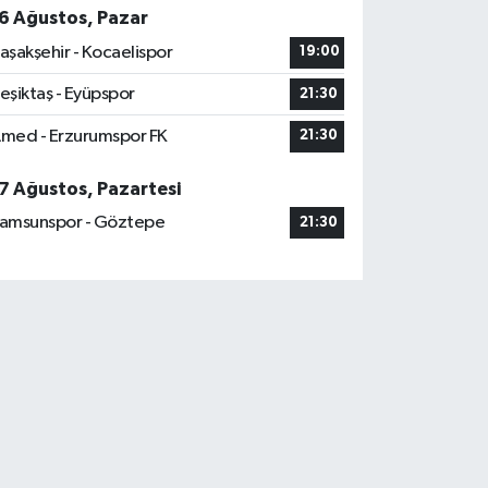
6 Ağustos, Pazar
aşakşehir - Kocaelispor
19:00
eşiktaş - Eyüpspor
21:30
med - Erzurumspor FK
21:30
7 Ağustos, Pazartesi
amsunspor - Göztepe
21:30