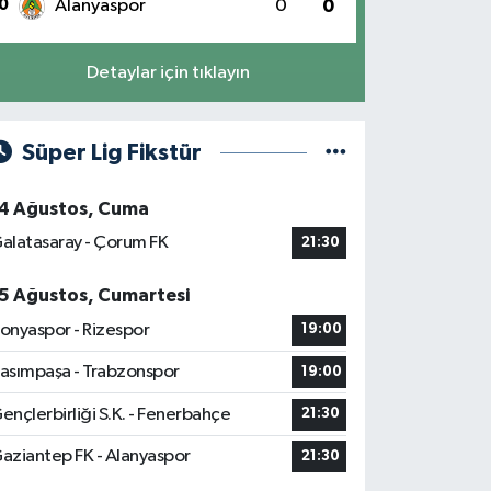
0
Alanyaspor
0
0
Detaylar için tıklayın
Süper Lig Fikstür
4 Ağustos, Cuma
alatasaray - Çorum FK
21:30
5 Ağustos, Cumartesi
onyaspor - Rizespor
19:00
asımpaşa - Trabzonspor
19:00
ençlerbirliği S.K. - Fenerbahçe
21:30
aziantep FK - Alanyaspor
21:30