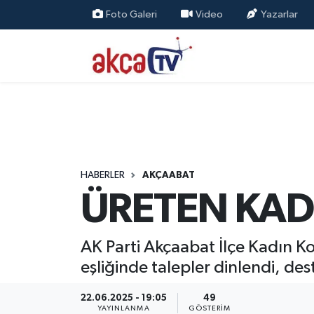
Foto Galeri
Video
Yazarlar
Trabzon Nöbetçi Eczaneler
Trabzon Hava Durumu
Trabzon Namaz Vakitleri
Trabzon Trafik Yoğunluk Haritası
HABERLER
AKÇAABAT
ÜRETEN KAD
Süper Lig Puan Durumu ve Fikstür
Tüm Manşetler
AK Parti Akçaabat İlçe Kadın Kol
eşliğinde talepler dinlendi, dest
Son Dakika Haberleri
22.06.2025 - 19:05
49
Haber Arşivi
YAYINLANMA
GÖSTERIM