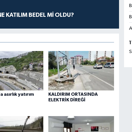
B
E KATILIM BEDEL Mİ OLDU?
B
A
1
S
 asırlık yatırım
KALDIRIM ORTASINDA
ELEKTRİK DİREĞİ