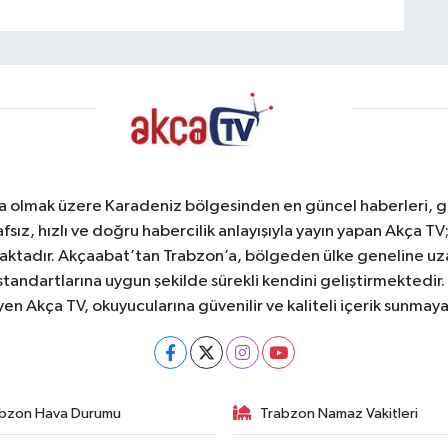
a olmak üzere Karadeniz bölgesinden en güncel haberleri, gel
afsız, hızlı ve doğru habercilik anlayışıyla yayın yapan Akça T
maktadır. Akçaabat’tan Trabzon’a, bölgeden ülke geneline uz
standartlarına uygun şekilde sürekli kendini geliştirmektedir
yen Akça TV, okuyucularına güvenilir ve kaliteli içerik sunma
bzon Hava Durumu
Trabzon Namaz Vakitleri