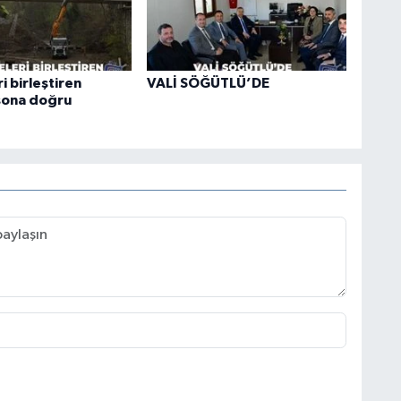
i birleştiren
VALİ SÖĞÜTLÜ’DE
sona doğru