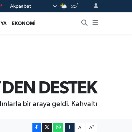
°
Akçaabat
15
25
18
YA
EKONOMİ
32
38
0
14
’DEN DESTEK
ınlarla bir araya geldi. Kahvaltı
-
+
A
A