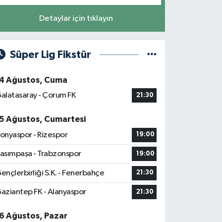
Detaylar için tıklayın
Süper Lig Fikstür
4 Ağustos, Cuma
alatasaray - Çorum FK
21:30
5 Ağustos, Cumartesi
onyaspor - Rizespor
19:00
asımpaşa - Trabzonspor
19:00
ençlerbirliği S.K. - Fenerbahçe
21:30
aziantep FK - Alanyaspor
21:30
6 Ağustos, Pazar