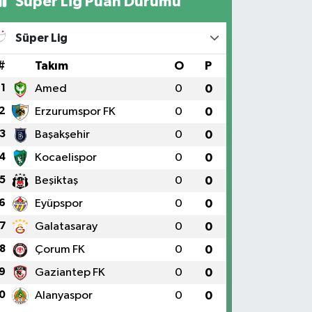
Süper Lig Puan Durumu
Süper Lig
#
Takım
O
P
1
Amed
0
0
2
Erzurumspor FK
0
0
3
Başakşehir
0
0
4
Kocaelispor
0
0
5
Beşiktaş
0
0
6
Eyüpspor
0
0
7
Galatasaray
0
0
8
Çorum FK
0
0
9
Gaziantep FK
0
0
0
Alanyaspor
0
0