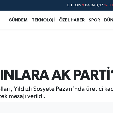
BITCOIN
64.840,97
%-0.
DOLAR
47,7436
%0.
GÜNDEM
TEKNOLOJİ
ÖZEL HABER
SPOR
DÜN
EURO
55,2510
%0.
STERLİN
64,4811
%0.
GRAM ALTIN
6660.55
%
BİST100
13.779
%-
INLARA AK PARTİ
ları, Yıldızlı Sosyete Pazarı’nda üretici kad
ek mesajı verildi.