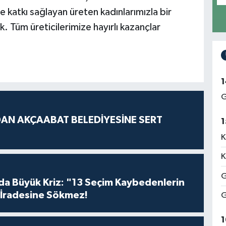
e katkı sağlayan üreten kadınlarımızla bir
 Tüm üreticilerimize hayırlı kazançlar
1
G
AN AKÇAABAT BELEDİYESİNE SERT
1
K
K
G
da Büyük Kriz: "13 Seçim Kaybedenlerin
İradesine Sökmez!
G
1