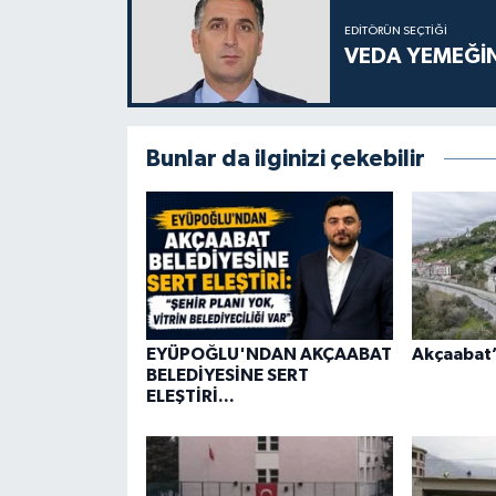
EDITÖRÜN SEÇTIĞI
VEDA YEMEĞİN
Bunlar da ilginizi çekebilir
EYÜPOĞLU'NDAN AKÇAABAT
Akçaabat’a
BELEDİYESİNE SERT
ELEŞTİRİ...