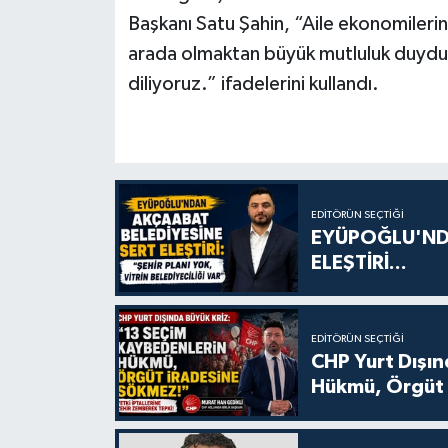
Başkanı Satu Şahin, “Aile ekonomilerin
arada olmaktan büyük mutluluk duyduk.
diliyoruz.” ifadelerini kullandı.
EDITÖRÜN SEÇTIĞI
EYÜPOĞLU'ND
ELEŞTİRİ...
EDITÖRÜN SEÇTIĞI
CHP Yurt Dışın
Hükmü, Örgüt 