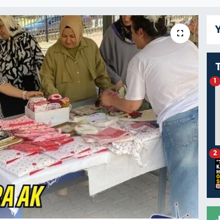
Y
1
2