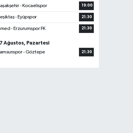
aşakşehir - Kocaelispor
19:00
eşiktaş - Eyüpspor
21:30
med - Erzurumspor FK
21:30
7 Ağustos, Pazartesi
amsunspor - Göztepe
21:30