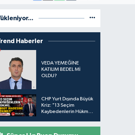
ükleniyor...
Trend Haberler
VEDA YEMEĞİNE
KATILIM BEDEL Mİ
OLDU?
CHP Yurt Dışında Büyük
Kriz: "13 Seçim
Kaybedenlerin Hükmü,
Örgüt İradesine
Sökmez!